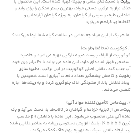
پرلیت
با نسبت‌های علمی و بهینه تهیه شده است. این محصول با
حذف نیاز به ترکیب دستی مواد، بهترین بستر ممکن را برای رشد و
شادابی طیف وسیعی از گیاهان، به ویژه گیاهان آپارتمانی و
گلخانه‌ای، فراهم می‌آورد.
اما هر یک از این مواد چه نقشی در سلامت گیاه شما ایفا می‌کنند؟
۱. کوکوپیت (محافظ رطوبت)
کوکوپیت از الیاف پوست میوه نارگیل تهیه می‌شود و خاصیت
اسفنجی فوق‌العاده‌ای دارد. این ماده می‌تواند تا ۲۰ برابر وزن خود
آب جذب کند . نقش اصلی کوکوپیت در این ترکیب،
ذخیره‌سازی
رطوبت
و کاهش چشمگیر تعداد دفعات آبیاری است. همچنین با
ایجاد تخلخل بالا، از فشردگی خاک جلوگیری کرده و به ریشه‌ها اجازه
تنفس می‌دهد .
۲. پیت‌ماس (تأمین‌کننده مواد آلی)
پیت‌ماس از تجزیه خزه‌ها و گیاهان در تالاب‌ها به دست می‌آید و یک
ماده آلی غنی محسوب می‌شود . این ماده با داشتن pH مناسب
(بین ۵.۶ تا ۶.۵)، باعث افزایش دسترسی ریشه به عناصر غذایی شده
و با ایجاد بافتی سبک، به تهویه بهتر خاک کمک می‌کند .