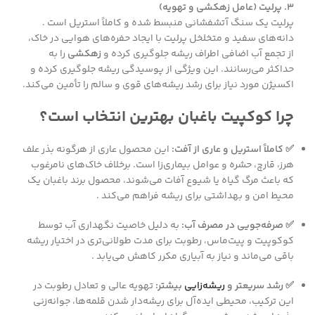
۳. پرلیت (عامل زهکشی و تهویه)
پرلیت یک سنگ آتشفشانی منبسط شده و کاملاً استریل است .
دانه‌های سفید و متخلخل پرلیت با ایجاد حفره‌های هوایی در خاک،
از تجمع آب اضافی اطراف ریشه جلوگیری کرده و
زهکشی
را به
حداکثر می‌رسانند. این ویژگی از پوسیدگی ریشه جلوگیری کرده و
اکسیژن مورد نیاز برای رشد ریشه‌های قوی و سالم را تأمین می‌کند.
چرا کوکپیت باغبان بهترین انتخاب است؟
✅ کاملاً استریل و عاری از آفت:
این محصول عاری از هرگونه بذر علف
هرز، قارچ، حشره و عوامل بیماری‌زا است. برخلاف خاک‌های نامرغوب
که باعث مرگ گیاه یا شیوع آفات می‌شوند، محصول برند باغبان یک
محیط امن و بهداشتی برای ریشه فراهم می‌کند .
✅ صرفه‌جویی در مصرف آب:
به دلیل خاصیت نگهداری آب توسط
کوکوپیت و پیت‌ماس، رطوبت برای مدت طولانی‌تری در اختیار ریشه
باقی می‌ماند و نیاز به آبیاری مکرر کاهش می‌یابد .
✅ رشد سریعتر و
ریشه‌زایی
بیشتر:
تهویه عالی و تعادل رطوبت در
این ترکیب، محیطی ایده‌آل برای ریشه‌دار شدن قلمه‌ها، جوانه‌زنی