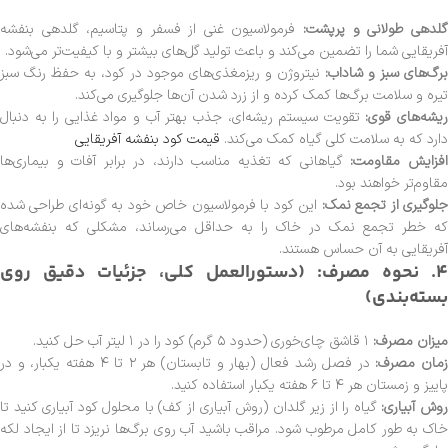
لدهی طولانی و پرپشت:
فرمولاسیون غنی از فسفر و پتاسیم، گلدهی بنفشه
آفریقایی شما را تضمین می‌کند و باعث تولید گل‌های بیشتر و با کیفیت‌تر می‌شود.
برگ‌های سبز و شاداب:
نیتروژن و ریزمغذی‌های موجود در کود، به حفظ رنگ سبز
تیره و سلامت برگ‌ها کمک کرده و از زرد شدن آن‌ها جلوگیری می‌کند.
یشه‌های قوی:
تقویت سیستم ریشه‌ای، جذب بهتر آب و مواد غذایی را به دنبال
دارد که به سلامت کلی گیاه کمک می‌کند.
قیمت کود بنفشه آفریقایی
فزایش مقاومت:
گیاهانی که تغذیه مناسب دارند، در برابر آفات و بیماری‌ها
مقاوم‌تر خواهند بود.
لوگیری از تجمع نمک:
این کود با فرمولاسیون خاص خود به گونه‌ای طراحی شده
که خطر تجمع نمک در خاک را به حداقل می‌رساند، مشکلی که بنفشه‌های
آفریقایی به آن حساس هستند.
4. نحوه مصرف: (دستورالعمل کلی، جزئیات دقیق روی
بسته‌بندی)
میزان مصرف:
۱ قاشق چای‌خوری (حدود ۵ گرم) کود را در ۱ لیتر آب حل کنید.
زمان مصرف:
در فصل رشد فعال (بهار و تابستان) هر ۲ تا ۴ هفته یکبار، و در
پاییز و زمستان هر ۴ تا ۶ هفته یکبار استفاده کنید.
روش آبیاری:
گیاه را از زیر گلدان (روش آبیاری از کف) با محلول کود آبیاری کنید تا
خاک به طور کامل مرطوب شود. مراقب باشید آب روی برگ‌ها نریزد تا از ایجاد لکه