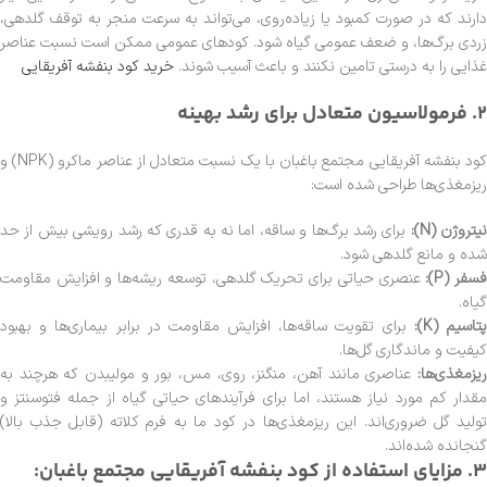
دارند که در صورت کمبود یا زیاده‌روی، می‌تواند به سرعت منجر به توقف گلدهی،
زردی برگ‌ها، و ضعف عمومی گیاه شود. کودهای عمومی ممکن است نسبت عناصر
غذایی را به درستی تامین نکنند و باعث آسیب شوند.
خرید کود بنفشه آفریقایی
2. فرمولاسیون متعادل برای رشد بهینه
کود بنفشه آفریقایی مجتمع باغبان با یک نسبت متعادل از عناصر ماکرو (NPK) و
ریزمغذی‌ها طراحی شده است:
نیتروژن (N):
برای رشد برگ‌ها و ساقه، اما نه به قدری که رشد رویشی بیش از حد
شده و مانع گلدهی شود.
سفر (P):
عنصری حیاتی برای تحریک گلدهی، توسعه ریشه‌ها و افزایش مقاومت
گیاه.
تاسیم (K):
برای تقویت ساقه‌ها، افزایش مقاومت در برابر بیماری‌ها و بهبود
کیفیت و ماندگاری گل‌ها.
ریزمغذی‌ها:
عناصری مانند آهن، منگنز، روی، مس، بور و مولیبدن که هرچند به
مقدار کم مورد نیاز هستند، اما برای فرآیندهای حیاتی گیاه از جمله فتوسنتز و
تولید گل ضروری‌اند. این ریزمغذی‌ها در کود ما به فرم کلاته (قابل جذب بالا)
گنجانده شده‌اند.
3. مزایای استفاده از کود بنفشه آفریقایی مجتمع باغبان: