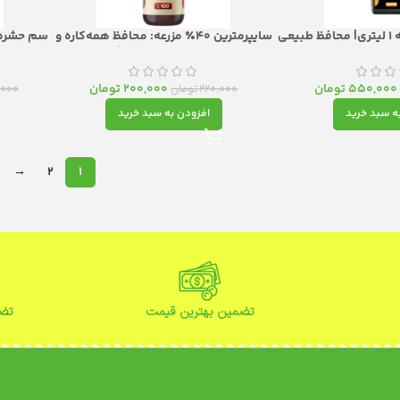
روغن ولک ۸۰٪ مزرعه 1 لیتری| محافظ طبیعی
سایپرمترین ۴۰٪ مزرعه: محافظ همه‌کاره و
تمند باغ
قوی کشاورزی و خانگی
قدرت کن
550,000
تومان
200,000
تومان
220,000
تومان
,000
ه سبد خرید
افزودن به سبد خرید
→
2
1
تضمین بهترین قیمت
تضم
ن