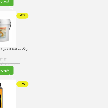
افزودن ب
-3%
هوشمند برای سلام
1,800,000
تومان
افزودن ب
-8%