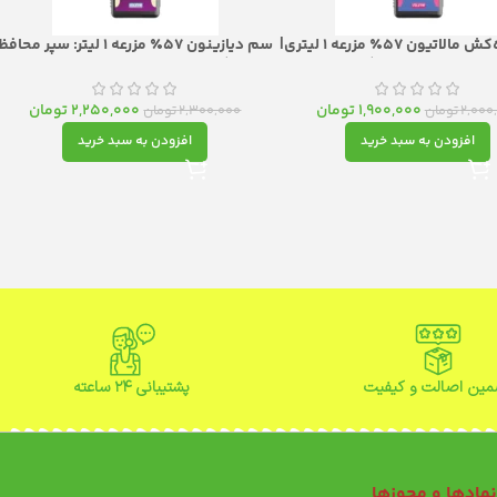
سم حشره‌کش مالاتیون ۵۷٪ مزرعه 1 لیتری|
سم دیازینون ۵۷٪ مزرعه 1 لیتر: سپر محافظ
ترل سریع با طیف گسترده علیه
گیاهان علیه طیف وسیع آفات
آفات مکنده و جونده
1,900,000
تومان
2,250,000
تومان
2,000
تومان
2,300,000
تومان
افزودن به سبد خرید
افزودن به سبد خرید
ین اصالت و کیفیت
پشتیبانی ۲۴ ساعته
مادها و مجوزها