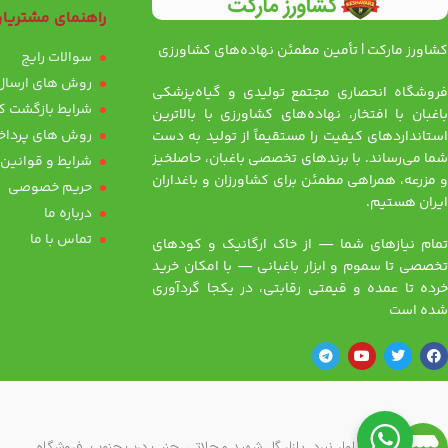
راهنمای مشتریا
کشاورز مارکت | تأمین مطمئن نهاده‌های کشاورزی
سوالات رایج
روش های ارسال 
فروشگاه انحصاری مجتمع تولیدی و گیاه‌پزشکی
شرایط بازگشت کا
باغبان با افتخار، نهاده‌های کشاورزی با بالاترین
روش های پرداخ
استانداردهای کیفیت را مستقیماً از تولید به دست
شما می‌رساند. با برندهای تخصصی باغبان، حاصلخیز
شرایط و قوانین
و مزرعه، همراهی مطمئن برای کشاورزان و باغداران
حریم خصوصی
ایران هستیم.
درباره ما
تماس با ما
تمام نیازهای شما — از خاک ارگانیک و کودهای
تخصصی تا سموم و ابزار باغبانی — با امکان خرید
خرده تا عمده و قیمتی رقابتی، در یکجا گردآوری
شده است
آدرس
تهران، بلوار نبرد، بازار گل شهید محلاتی، جنب درب جنوب، فروشگاه