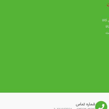
ن
کالا
پ
لا
ت
شماره تماس