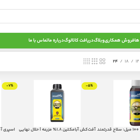
ها
فروش همکاری
وبلاگ
دریافت کاتالوگ
درباره ما
تماس با ما
24
18
12
-7%
-5%
آبامکتین ۱.۸٪ مزرعه ۱۰۰ میل: سلاح قدرتمند
آفت‌کش آبامکتین ۱.۸٪ مزرعه | حلال نهایی
ه هجوم آفات مکنده و
برای آفات پنهان و مقاوم
فیزیکی و 