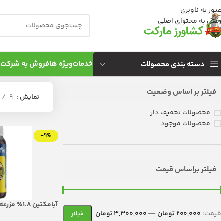
عبور به ناوبری
رفتن به محتوای اصلی
خدمات
ویژه ها
فروش به شركت 
دسته بندی محصولات
فیلتر بر اساس وضعیت
نمایش
9
محصولات تخفیف دار
محصولات موجود
-9%
فیلتر براساس قیمت
قیمت:
200,000 تومان
—
3,300,000 تومان
برای پایان دادن ب
فیلتر