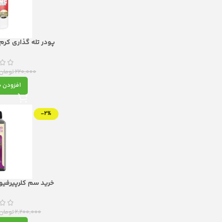
پودر تله گذاری کرم
هدفمند
220,000
تومان
افزودن ب
-2%
لیتر،حشره‌ک
2,200,000
تومان