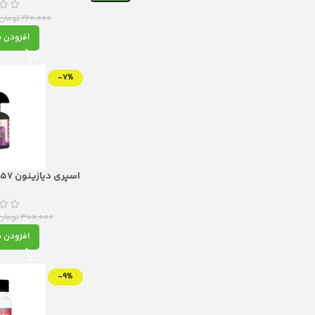
ک
220,000
تومان
افزودن ب
-7%
ا
و مطمئن به آف
300,000
تومان
افزودن ب
-9%