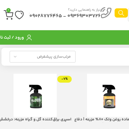
نیاز به راهنمایی دارید؟
0
09369303726 - 09028776465
ورود / ثبت نا
-7%
اسپری آماده روغن ولک ۸۰٪ مزرعه | دفاع
اسپری براق‌کننده گل و گیاه مزرعه: درخشش
هوشمند برای گیاهانتان، از درون
و سلامت بی‌نظیر