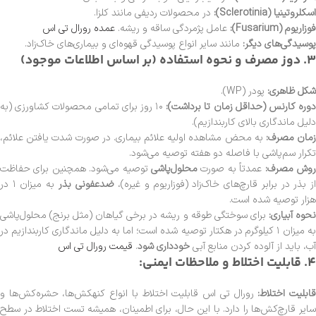
اسکلروتینیا (Sclerotinia):
در محصولات ردیفی مانند کلزا.
فوزاریوم (Fusarium):
عامل پژمردگی ساقه و ریشه.
عمده رورال تی اس
پوسیدگی‌های دیگر:
مانند سایر انواع پوسیدگی قهوه‌ای و بیماری‌های خاک‌زاد.
3. دوز مصرف و نحوه استفاده (بر اساس اطلاعات موجود)
شکل ظاهری:
پودر (WP).
وره کارنس (حداقل زمان تا برداشت):
۱۰ روز برای تمامی محصولات کشاورزی (به
دلیل ماندگاری بالای کاربندازیم).
مان مصرف:
به محض مشاهده اولیه علائم بیماری. در صورت شدت یافتن علائم،
تکرار سم‌پاشی با فاصله دو هفته توصیه می‌شود.
وش مصرف:
عمدتاً به صورت
محلول‌پاشی
توصیه می‌شود. همچنین برای حفاظت
ز بذر در برابر قارچ‌های خاک‌زاد (فوزاریوم و غیره)،
ضدعفونی بذر
به میزان ۱ در
هزار توصیه شده است.
حوه آبیاری:
برای سوختگی طوقه و ریشه در برخی گیاهان (مثل برنج) محلول‌پاشی
به میزان ۱ کیلوگرم در هکتار توصیه شده است؛ اما به دلیل ماندگاری کاربندازیم در
آب، باید از آلوده کردن منابع آبی
خودداری شود
.
قیمت رورال تی اس
4. قابلیت اختلاط و ملاحظات ایمنی:
ابلیت اختلاط:
رورال تی اس قابلیت اختلاط با انواع کنه‎کش‌ها، حشره‌کش‌ها و
سایر قارچ‌کش‌ها را دارد. با این حال، برای اطمینان، همیشه تست اختلاط در سطح