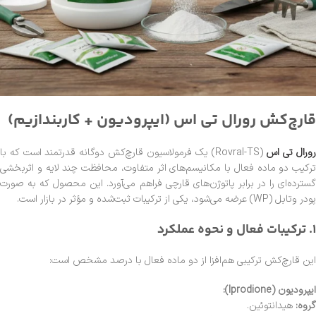
قارچ‌کش رورال تی اس (ایپرودیون + کاربندازیم)
ورال تی اس
(Rovral-TS) یک فرمولاسیون قارچ‌کش دوگانه قدرتمند است که با
ترکیب دو ماده فعال با مکانیسم‌های اثر متفاوت، محافظت چند لایه و اثربخشی
گسترده‌ای را در برابر پاتوژن‌های قارچی فراهم می‌آورد. این محصول که به صورت
پودر وتابل (WP) عرضه می‌شود، یکی از ترکیبات ثبت‌شده و مؤثر در بازار است.
1. ترکیبات فعال و نحوه عملکرد
این قارچ‌کش ترکیبی هم‌افزا از دو ماده فعال با درصد مشخص است:
ایپرودیون (Iprodione):
گروه:
هیدانتوئین.