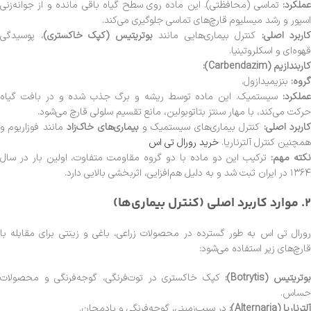
عملکرد:
تماسی (محافظتی). این ماده روی سطح گیاه باقی مانده و از جوانه‌زنی
اسپور و رشد میسلیوم قارچ‌های تماسی جلوگیری می‌کند.
کاربرد اصلی:
کنترل بیماری‌هایی مانند
بوتریتیس (کپک خاکستری)
، پوسیدگی
قهوه‌ای و اسکلروتینیا.
کاربندازیم (Carbendazim):
گروه:
بنزیمیدازول.
عملکرد:
سیستمیک. این ماده توسط ریشه و برگ جذب شده و در بافت گیاه
حرکت می‌کند، با مهار سنتز بتاتوبولین، مانع تقسیم سلولی قارچ می‌شود.
اربرد اصلی:
کنترل بیماری‌های سیستمیک و
بیماری‌های خاک‌زاد
مانند فوزاریوم و
همچنین کنترل آلترناریا.
خرید رورال تی اس
کته مهم:
ترکیب این دو ماده با دو گروه مقاومت متفاوت، اولین بار در سال
۱۳۶۴ در ایران ثبت شد و به دلیل هم‌افزایی، اثربخشی بالایی دارد.
2. موارد کاربرد اصلی (کنترل بیماری‌ها)
رورال تی اس به طور گسترده در محصولات زراعی، باغی و زینتی برای مقابله با
قارچ‌های زیر استفاده می‌شود:
بوتریتیس (Botrytis):
کپک خاکستری در توت‌فرنگی، گوجه‌فرنگی و محصولات
حساس.
آلترناریا (Alternaria):
در سیب‌زمینی، گوجه‌فرنگی و بادمجان.