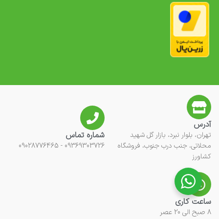
آدرس
شماره تماس
تهران، بلوار نبرد، بازار گل شهید
محلاتی، جنب درب جنوب، فروشگاه
09369303726 - 09028776465
کشاورز
ساعت کاری
8 صبح الی 20 عصر