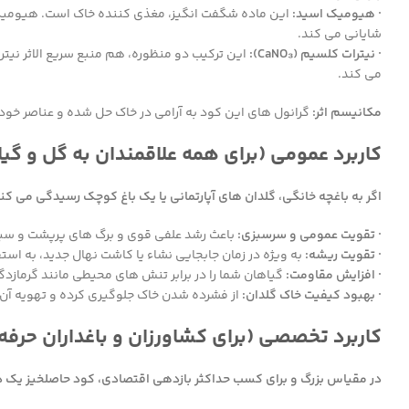
· هیومیک اسید:
این ماده شگفت انگیز، مغذی کننده خاک است. هیومیک اس
شایانی می کند.
· نیترات کلسیم (CaNO₃):
این ترکیب دو منظوره، هم منبع سریع الاثر نیت
می کند.
مکانیسم اثر:
گرانول های این کود به آرامی در خاک حل شده و عناصر خود را 
کاربرد عمومی (برای همه علاقمندان به گل و گیاه
اگر به باغچه خانگی، گلدان های آپارتمانی یا یک باغ کوچک رسیدگی می 
· تقویت عمومی و سرسبزی:
باعث رشد علفی قوی و برگ های پرپشت و سبز 
· تقویت ریشه:
به ویژه در زمان جابجایی نشاء یا کاشت نهال جدید، به اس
· افزایش مقاومت:
گیاهان شما را در برابر تنش های محیطی مانند گرمازدگی
· بهبود کیفیت خاک گلدان:
از فشرده شدن خاک جلوگیری کرده و تهویه آن 
کاربرد تخصصی (برای کشاورزان و باغداران حرفه 
در مقیاس بزرگ و برای کسب حداکثر بازدهی اقتصادی، کود حاصلخیز یک 