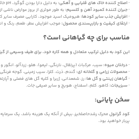
· اصلاح کننده خاک های قلیایی و آهکی:
به دلیل دارا بودن گوگرد، pH خاک های قلیایی را تنظیم و عناصر محبوس شده در این خاک ها را آزاد می کند.
· جبران کننده کمبود آهن و کلسیم:
به طور موثری از بروز عوارض ناشی از
· افزایش جذب سایر کودها:
هیومیک اسید موجود، کارایی مصرف سایر کو
· ارتقای کیفیت و بازارپسندی محصول:
موجب افزایش عطر، طعم، رنگ و انب
مناسب برای چه گیاهانی است؟
این کود به دلیل ترکیب متعادل و همه کاره خود، برای طیف وسیعی از گی
· درختان میوه:
سیب، مرکبات (پرتقال، نارنگی، لیمو)، هلو، زردآلو، انگور و 
· محصولات زراعی و گلخانه ای:
گندم، ذرت، کلزا، سیب زمینی، گوجه فرنگی، 
· گیاهان زینتی و گل ها:
رز، شمعدانی، ژربرا و کلیه گل های فصلی و آپارتم
· سبزیجات:
کاهو، کلم، اسفناج، هویج و سایر صیفی جات.
سخن پایانی:
کود گرانول
محرک رشدحاصلخیز، بیش از آنکه یک هزینه باشد، یک سرمایه
پربار خواهید بود.