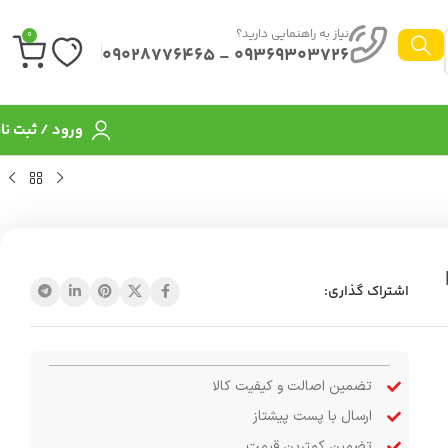
نیاز به راهنمایی دارید؟
0
09369303726 - 09028776465
ورود / ثبت نا
|
اشتراک گذاری:
تضمین اصالت و کیفیت کالا
ارسال با پست پیشتاز
تضمین کمترین قیمت