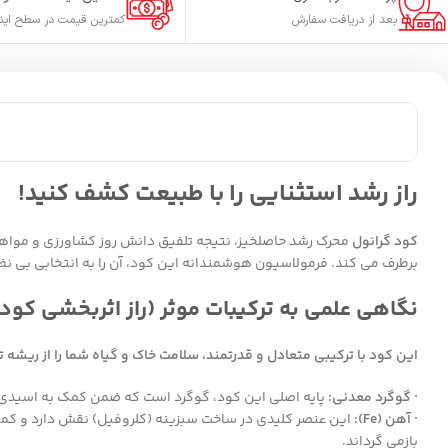
بعد از دریافت سفارش
کمترین قیمت در سطح این
راز رشد استثنایی را با طبیعت کشف کنید!
کود گرانول
محرک رشد حاصلخیز، نتیجه تلفیق دانش روز کشاورزی و مواه
برطرف می کند. فرمولاسیون هوشمندانه این کود، آن را به انتخابی بی ن
نگاهی علمی به ترکیبات موثر (راز اثربخشی کود 
این کود با ترکیبی متعادل و قدرتمند، سلامت خاک و گیاه شما را از ریشه 
· گوگرد معدنی:
پایه اصلی این کود، گوگرد است که ضمن کمک به اسیدی ک
· آهن (Fe):
این عنصر کلیدی در ساخت سبزینه (کلروفیل) نقش دارد و کمبو
بازمی گرداند.