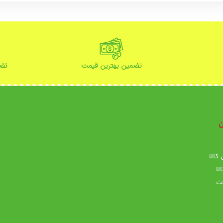
تضمین بهترین قیمت
تضم
ن
ن
کالا
پ
لا
ت