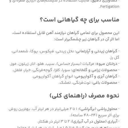
· کشاورزی دقیق:
قابلیت استفاده در سیستم‌های آبیاری قطره‌ای و
Fertigation.
مناسب برای چه گیاهانی است؟
این محصول برای تمامی گیاهان نیازمند آهن قابل استفاده است،
اما اثر آن در گیاهان زیر چشمگیرتر است:
· گیاهان زینتی و آپارتمانی:
نخل زینتی، فیکوس، یوکا، شمعدانی،
گل رز.
· درختان میوه:
مرکبات (بسیار حساس)، سیب، هلو، انار، زیتون، موز.
· محصولات زراعی و گلخانه‌ای:
سویا، کلزا، گوجه‌فرنگی، خیار، فلفل.
· گیاهان آبزی و آکواریومی:
انواع گیاهان آکواریومی.
· محصولات باغی:
توت‌فرنگی، تمشک.
نحوه مصرف (راهنمای کلی)
· محلول‌پاشی (برگپاشی):
۱ تا ۲ میلی‌لیتر در هر لیتر آب. بهترین روش
برای اثر سریع (۲۴-۴۸ ساعته).
· آبیاری (محلول در آب آبیاری):
۲ تا ۳ لیتر در هکتار.
· سیستم هیدروپونیک:
۰.۵ تا ۱.۵ میلی‌لیتر در هر لیتر از محلول