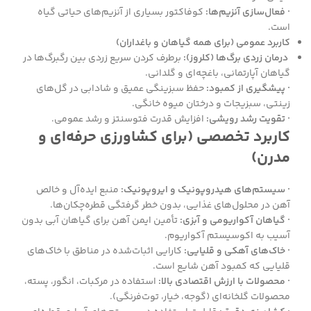
· فعال‌سازی آنزیم‌ها:
کوفاکتور بسیاری از آنزیم‌های حیاتی گیاه
است.
کاربرد عمومی (برای همه گیاهان و باغداران)
درمان زردی برگ‌ها (کلروز):
برطرف کردن سریع زردی بین رگبرگ‌ها در
گیاهان آپارتمانی، باغچه‌ای و گلدانی.
· پیشگیری از کمبود:
حفظ سبزینگی عمیق و شادابی در گل‌های
زینتی، سبزیجات و درختان میوه خانگی.
· تقویت رشد رویشی:
افزایش قدرت فتوسنتز و رشد عمومی.
کاربرد تخصصی (برای کشاورزی حرفه‌ای و
مدرن)
· سیستم‌های هیدروپونیک و ایروپونیک:
منبع ایده‌آل و خالص
آهن در محلول‌های غذایی، بدون خطر گرفتگی قطره‌چکان‌ها.
· گیاهان آکواریومی و آبزی:
تأمین ایمن آهن برای گیاهان آبی بدون
آسیب به اکوسیستم آکواریوم.
· خاک‌های آهکی و قلیایی:
کارایی اثبات‌شده در مناطق با خاک‌های
قلیایی که کمبود آهن شایع است.
· محصولات با ارزش اقتصادی بالا:
استفاده در مرکبات، انگور، پسته،
محصولات گلخانه‌ای (گوجه، خیار، توت‌فرنگی).