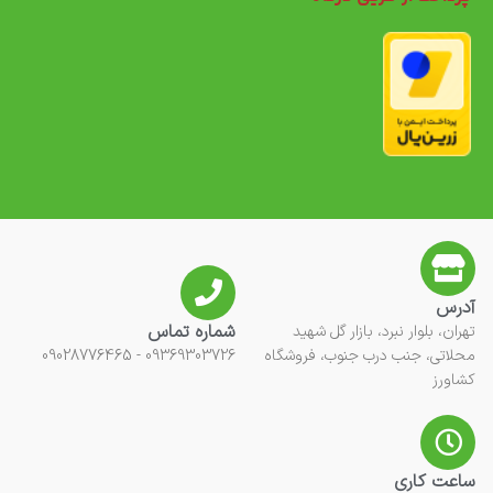
آدرس
شماره تماس
تهران، بلوار نبرد، بازار گل شهید
محلاتی، جنب درب جنوب، فروشگاه
09369303726 - 09028776465
کشاورز
ساعت کاری