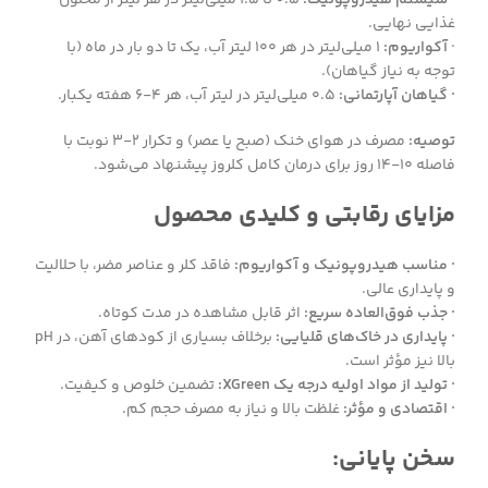
غذایی نهایی.
·
آکواریوم:
۱ میلی‌لیتر در هر ۱۰۰ لیتر آب، یک تا دو بار در ماه (با
توجه به نیاز گیاهان).
· گیاهان آپارتمانی:
۰.۵ میلی‌لیتر در لیتر آب، هر ۴-۶ هفته یکبار.
توصیه:
مصرف در هوای خنک (صبح یا عصر) و تکرار ۲-۳ نوبت با
فاصله ۱۰-۱۴ روز برای درمان کامل کلروز پیشنهاد می‌شود.
مزایای رقابتی و کلیدی محصول
· مناسب هیدروپونیک و آکواریوم:
فاقد کلر و عناصر مضر، با حلالیت
و پایداری عالی.
· جذب فوق‌العاده سریع:
اثر قابل مشاهده در مدت کوتاه.
· پایداری در خاک‌های قلیایی:
برخلاف بسیاری از کودهای آهن، در pH
بالا نیز مؤثر است.
· تولید از مواد اولیه درجه یک XGreen:
تضمین خلوص و کیفیت.
· اقتصادی و مؤثر:
غلظت بالا و نیاز به مصرف حجم کم.
سخن پایانی: