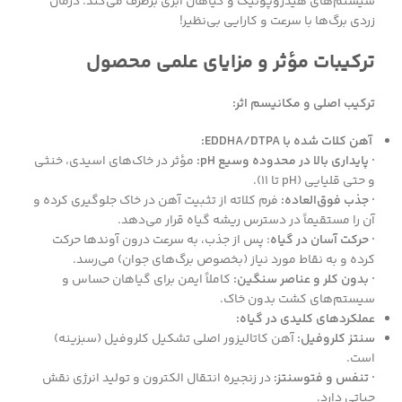
سیستم‌های هیدروپونیک و گیاهان آبزی برطرف می‌کند. درمان
زردی برگ‌ها با سرعت و کارایی بی‌نظیر!
ترکیبات مؤثر و مزایای علمی محصول
ترکیب اصلی و مکانیسم اثر:
آهن کلات شده با EDDHA/DTPA:
· پایداری بالا در محدوده وسیع pH:
مؤثر در خاک‌های اسیدی، خنثی
و حتی قلیایی (pH تا ۱۱).
· جذب فوق‌العاده:
فرم کلاته از تثبیت آهن در خاک جلوگیری کرده و
آن را مستقیماً در دسترس ریشه گیاه قرار می‌دهد.
· حرکت آسان در گیاه
: پس از جذب، به سرعت درون آوندها حرکت
کرده و به نقاط مورد نیاز (بخصوص برگ‌های جوان) می‌رسد.
· بدون کلر و عناصر سنگین:
کاملاً ایمن برای گیاهان حساس و
سیستم‌های کشت بدون خاک.
عملکردهای کلیدی در گیاه:
سنتز کلروفیل:
آهن کاتالیزور اصلی تشکیل کلروفیل (سبزینه)
است.
· تنفس و فتوسنتز:
در زنجیره انتقال الکترون و تولید انرژی نقش
حیاتی دارد.