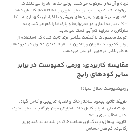
کرده و آن‌ها را سرکوب می‌کنند. برخی منابع اشاره می‌کنند که
می‌تواند شدت برخی بیماری‌های قارچی را ۵۰ تا ۷۰٪ کاهش دهد.
· فضای سبز شهری و زمین‌های ورزشی:
با افزایش نگهداری آب (تا
۳۱٪)، نیاز به آبیاری در چمن‌زارها و پارک‌ها را کم می‌کند و به
سازگاری با شرایط کم‌آبی کمک می‌نماید.
· تولید محصولات با کیفیت غذایی برتر:
ثابت شده که استفاده از
ورمی کمپوست، میزان ویتامین C و مواد قندی محلول در میوه‌ها را
به طور قابل توجهی افزایش می‌دهد.
مقایسه کاربردی: ورمی کمپوست در برابر
سایر کودهای رایج
ورمیکمپوست (طلای سیاه)
· طریقه تأثیر:
بهبود ساختار خاک و تغذیه تدریجی و کامل گیاه.
· مزیت اصلی:
احیای کامل خاک، افزایش میکروارگانیسم‌های مفید،
ایمنی مطلق برای ریشه.
· کاربرد ایده‌آل:
پایه‌گذاری سلامت خاک در بلندمدت، کشاورزی
ارگانیک، گیاهان حساس.