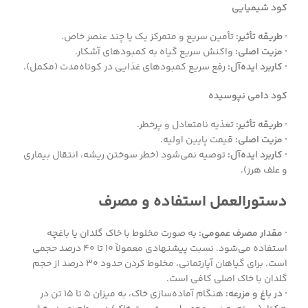
کود شیمیایی
· طریقه تأثیر:
تأمین سریع و متمرکز یک یا چند عنصر خاص.
· مزیت اصلی:
واکنش سریع گیاه به کمبودهای آشکار.
· کاربرد ایده‌آل:
رفع سریع کمبودهای غذایی در کوتاه‌مدت (مکمل).
کود دامی نپوسیده
· طریقه تأثیر:
تغذیه نامتعادل و پرخطر.
· مزیت اصلی:
قیمت پایین اولیه.
· کاربرد ایده‌آل:
توصیه نمی‌شود (خطر سوختن ریشه، انتقال بیماری
و علف هرز).
دستورالعمل استفاده و مصرف
· مقدار مصرف عمومی:
به صورت مخلوط با خاک گلدان یا باغچه
استفاده می‌شود. نسبت پیشنهادی معمولاً ۱۰ تا ۴۰ درصد حجمی
است. برای گیاهان آپارتمانی، مخلوط کردن حدود ۳۰ درصد از حجم
گلدان با خاک اصلی کافی است.
· در باغ و مزرعه:
هنگام آماده‌سازی خاک، به میزان ۵ تا ۱۵ تن در