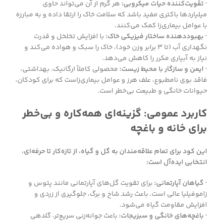
· تقویت‌کننده حیات میکروبی:
هر گرم از آن می‌تواند حاوی
میلیاردها باکتری مفید باشد که سلامت خاک را ارتقا داده و به مبارزه
با عوامل بیماری‌زا کمک می‌کنند.
· بهبوددهنده ساختار فیزیکی خاک:
با افزایش تخلخل و قدرت
نگهداری آب (تا ۳ برابر وزن خود)، خاک را سبک و هواده می‌کند و
نیاز به آبیاری مکرر را کاهش می‌دهد.
· ایمن و سازگار با محیط زیست:
محصولی کاملاً ارگانیک، بهداشتی،
فاقد بوی نامطبوع، علف هرز و عوامل بیماری‌زاست که برای کودکان،
حیوانات خانگی و طبیعت بی‌خطر است.
کاربرد عمومی: گزینه‌ای همه‌کاره و بی‌خطر
برای خانه و باغچه
این کود برای تمام علاقه‌مندان به گل و گیاه، از تازه‌کار تا حرفه‌ای،
انتخابی ایده‌آل است:
· گیاهان آپارتمانی:
برای تقویت گل‌های آپارتمانی مانند پتوس و
زاموفیلیا عالی است. باعث رشد شاخ و برگ، جلوگیری از زردی و
افزایش مقاومت گیاه می‌شود.
· باغچه‌های خانگی و سبزیجات:
باعث جوانه‌زنی سریع‌تر، گلدهی