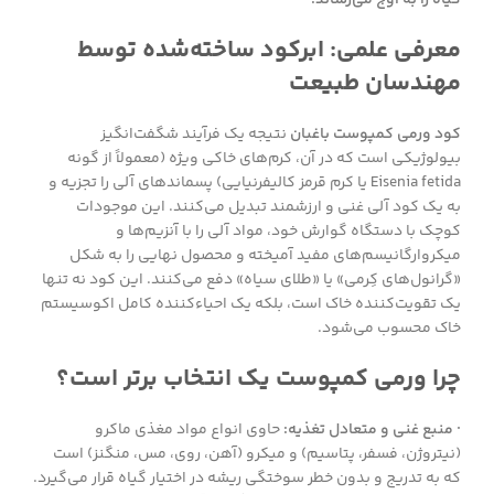
معرفی علمی: ابرکود ساخته‌شده توسط
مهندسان طبیعت
کود ورمی کمپوست باغبان
نتیجه یک فرآیند شگفت‌انگیز
بیولوژیکی است که در آن، کرم‌های خاکی ویژه (معمولاً از گونه
Eisenia fetida یا کرم قرمز کالیفرنیایی) پسماندهای آلی را تجزیه و
به یک کود آلی غنی و ارزشمند تبدیل می‌کنند. این موجودات
کوچک با دستگاه گوارش خود، مواد آلی را با آنزیم‌ها و
میکروارگانیسم‌های مفید آمیخته و محصول نهایی را به شکل
«گرانول‌های کِرمی» یا «طلای سیاه» دفع می‌کنند. این کود نه تنها
یک تقویت‌کننده خاک است، بلکه یک احیاءکننده کامل اکوسیستم
خاک محسوب می‌شود.
چرا ورمی کمپوست یک انتخاب برتر است؟
· منبع غنی و متعادل تغذیه:
حاوی انواع مواد مغذی ماکرو
(نیتروژن، فسفر، پتاسیم) و میکرو (آهن، روی، مس، منگنز) است
که به تدریج و بدون خطر سوختگی ریشه در اختیار گیاه قرار می‌گیرد.