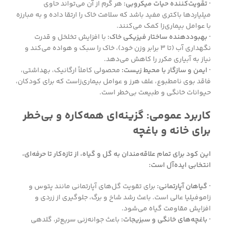
· تقویت‌کننده حیات میکروبی:
هر گرم از آن می‌تواند حاوی
میلیاردها باکتری مفید باشد که سلامت خاک را ارتقا داده و به مبارزه
با عوامل بیماری‌زا کمک می‌کنند.
· بهبوددهنده ساختار فیزیکی خاک:
با افزایش تخلخل و قدرت
نگهداری آب (تا ۳ برابر وزن خود)، خاک را سبک و هواده می‌کند و
نیاز به آبیاری مکرر را کاهش می‌دهد.
· ایمن و سازگار با محیط زیست:
محصولی کاملاً ارگانیک، بهداشتی،
فاقد بوی نامطبوع، علف هرز و عوامل بیماری‌زاست که برای کودکان،
حیوانات خانگی و طبیعت بی‌خطر است.
کاربرد عمومی: گزینه‌ای همه‌کاره و بی‌خطر
برای خانه و باغچه
این کود برای تمام علاقه‌مندان به گل و گیاه، از تازه‌کار تا حرفه‌ای،
انتخابی ایده‌آل است:
· گیاهان آپارتمانی:
برای تقویت گل‌های آپارتمانی مانند پتوس و
زاموفیلیا عالی است. باعث رشد شاخ و برگ، جلوگیری از زردی و
افزایش مقاومت گیاه می‌شود.
· باغچه‌های خانگی و سبزیجات:
باعث جوانه‌زنی سریع‌تر، گلدهی