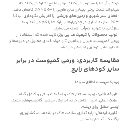
کرده و آن‌ها را سرکوب می‌کنند. برخی منابع اشاره می‌کنند که
می‌تواند شدت برخی بیماری‌های قارچی را ۵۰ تا ۷۰٪ کاهش دهد.
· فضای سبز شهری و زمین‌های ورزشی:
با افزایش نگهداری آب (تا
۳۱٪)، نیاز به آبیاری در چمن‌زارها و پارک‌ها را کم می‌کند و به
سازگاری با شرایط کم‌آبی کمک می‌نماید.
· تولید محصولات با کیفیت غذایی برتر:
ثابت شده که استفاده از
ورمی کمپوست، میزان ویتامین C و مواد قندی محلول در میوه‌ها را
به طور قابل توجهی افزایش می‌دهد.
مقایسه کاربردی: ورمی کمپوست در برابر
سایر کودهای رایج
ورمیکمپوست (طلای سیاه)
· طریقه تأثیر:
بهبود ساختار خاک و تغذیه تدریجی و کامل گیاه.
· مزیت اصلی:
احیای کامل خاک، افزایش میکروارگانیسم‌های مفید،
ایمنی مطلق برای ریشه.
· کاربرد ایده‌آل:
پایه‌گذاری سلامت خاک در بلندمدت، کشاورزی
ارگانیک، گیاهان حساس.