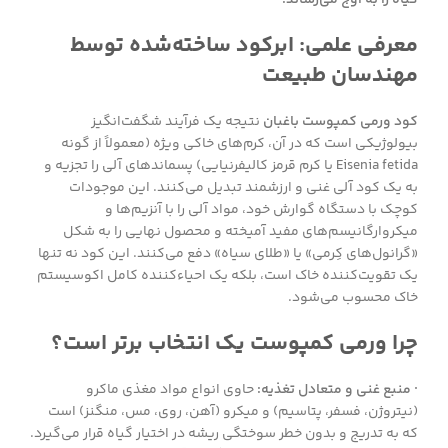
معرفی علمی: ابرکود ساخته‌شده توسط
مهندسان طبیعت
کود ورمی کمپوست باغبان
نتیجه یک فرآیند شگفت‌انگیز
بیولوژیکی است که در آن، کرم‌های خاکی ویژه (معمولاً از گونه
Eisenia fetida یا کرم قرمز کالیفرنیایی) پسماندهای آلی را تجزیه و
به یک کود آلی غنی و ارزشمند تبدیل می‌کنند. این موجودات
کوچک با دستگاه گوارش خود، مواد آلی را با آنزیم‌ها و
میکروارگانیسم‌های مفید آمیخته و محصول نهایی را به شکل
«گرانول‌های کِرمی» یا «طلای سیاه» دفع می‌کنند. این کود نه تنها
یک تقویت‌کننده خاک است، بلکه یک احیاءکننده کامل اکوسیستم
خاک محسوب می‌شود.
چرا ورمی کمپوست یک انتخاب برتر است؟
· منبع غنی و متعادل تغذیه:
حاوی انواع مواد مغذی ماکرو
(نیتروژن، فسفر، پتاسیم) و میکرو (آهن، روی، مس، منگنز) است
که به تدریج و بدون خطر سوختگی ریشه در اختیار گیاه قرار می‌گیرد.