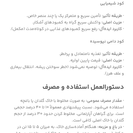
کود شیمیایی
· طریقه تأثیر:
تأمین سریع و متمرکز یک یا چند عنصر خاص.
· مزیت اصلی:
واکنش سریع گیاه به کمبودهای آشکار.
· کاربرد ایده‌آل:
رفع سریع کمبودهای غذایی در کوتاه‌مدت (مکمل).
کود دامی نپوسیده
· طریقه تأثیر:
تغذیه نامتعادل و پرخطر.
· مزیت اصلی:
قیمت پایین اولیه.
· کاربرد ایده‌آل:
توصیه نمی‌شود (خطر سوختن ریشه، انتقال بیماری
و علف هرز).
دستورالعمل استفاده و مصرف
· مقدار مصرف عمومی:
به صورت مخلوط با خاک گلدان یا باغچه
استفاده می‌شود. نسبت پیشنهادی معمولاً ۱۰ تا ۴۰ درصد حجمی
است. برای گیاهان آپارتمانی، مخلوط کردن حدود ۳۰ درصد از حجم
گلدان با خاک اصلی کافی است.
· در باغ و مزرعه:
هنگام آماده‌سازی خاک، به میزان ۵ تا ۱۵ تن در