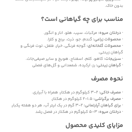
بدون خاک.
مناسب برای چه گیاهانی است؟
· درختان میوه:
مرکبات، سیب، هلو، انار و انگور.
· محصولات زراعی:
گندم، جو، ذرت، برنج و کلزا.
· محصولات گلخانه‌ای:
گوجه فرنگی، خیار، فلفل، توت فرنگی و
گیاهان زینتی.
· سبزیجات:
کاهو، کلم، اسفناج، هویج و سایر صیفی‌جات.
· گیاهان زینتی:
رز، ارکیده، شمعدانی و گل‌های فصلی
نحوه مصرف
· مصرف خاکی:
۲-۳ کیلوگرم در هکتار، همراه با آبیاری.
· مصرف برگپاشی:
۱.۵-۲ کیلوگرم در هکتار.
· برای گیاهان آپارتمانی:
۲-۳ گرم در یک لیتر آب، هر دو هفته یکبار.
· درختان میوه:
۳-۵ کیلوگرم در هکتار در فصل رشد
مزایای کلیدی محصول