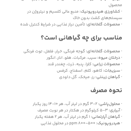
محصول
· کشاورزی هیدروپونیک:
منبع عالی کلسیم و نیتروژن در
سیستم‌های کشت بدون خاک
· محصولات گلخانه‌ای:
تأمین نیاز غذایی در شرایط کنترل شده
مناسب برای چه گیاهانی است؟
· محصولات گلخانه‌ای:
گوجه فرنگی، خیار، فلفل، توت فرنگی
· درختان میوه:
سیب، مرکبات، هلو، انار، انگور
· محصولات زراعی:
کلزا، پنبه، ذرت، چغندر قند
· سبزیجات:
کاهو، کلم، اسفناج، کرفس
· گیاهان زینتی:
رز، میخک، گل داودی
نحوه مصرف
· محلول‌پاشی:
۲-۳ گرم در لیتر آب، هر ۱۰-۱۴ روز یکبار
· آبیاری:
۳-۵ کیلوگرم در هکتار در هر نوبت مصرف
· گیاهان آپارتمانی:
۱ گرم در لیتر آب، هر ۲ هفته یکبار
· هیدروپونیک:
۵۰۰-۸۰۰ ppm در محلول غذایی