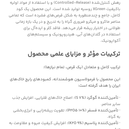
رهش کنترل‌شده (Controlled-Release) و با استفاده از مواد اولیه
باکیفیت XGreen روسیه تولید شده است. این محصول یک کود
کامل، جامع و چندمنظوره به شکل قرص‌های فشرده است که تمامی
عناصر ماکرو و میکرو ضروری گیاه را به تدریج و در یک بازه زمانی
طولانی در اختیار ریشه قرار می‌دهد. فاقد کلر و ایده‌آل برای
استفاده در گلدان‌های آبی، هیدروپونیک و سیستم‌های
آکواپونیک.
ترکیبات مؤثر و مزایای علمی محصول
ترکیب کامل و متعادل (یک قرص، تمام نیازها):
این محصول با فرمولاسیون هوشمندانه، کمبودهای رایج خاک‌های
ایران را هدف گرفته است:
· تأمین‌کننده گوگرد (S 7%)
: اصلاح خاک‌های قلیایی، افزایش جذب
سایر عناصر.
· تأمین‌کننده فسفر (P2O5 10%):
تقویت ریشه‌زایی و انرژی‌بخشی
به گیاه.
· تأمین‌کننده پتاسیم (K2O 9%):
افزایش کیفیت میوه و مقاومت به