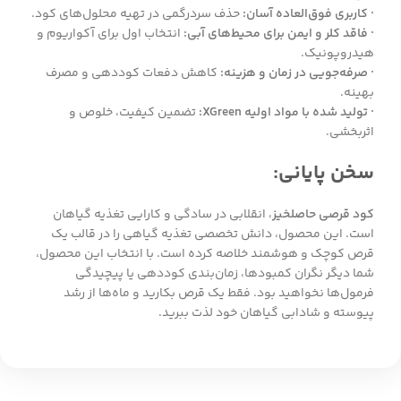
· کاربری فوق‌العاده آسان:
حذف سردرگمی در تهیه محلول‌های کود.
· فاقد کلر و ایمن برای محیط‌های آبی:
انتخاب اول برای آکواریوم و
هیدروپونیک.
· صرفه‌جویی در زمان و هزینه:
کاهش دفعات کوددهی و مصرف
بهینه.
· تولید شده با مواد اولیه XGreen:
تضمین کیفیت، خلوص و
اثربخشی.
سخن پایانی:
کود قرصی حاصلخیز
، انقلابی در سادگی و کارایی تغذیه گیاهان
است. این محصول، دانش تخصصی تغذیه گیاهی را در قالب یک
قرص کوچک و هوشمند خلاصه کرده است. با انتخاب این محصول،
شما دیگر نگران کمبودها، زمان‌بندی کوددهی یا پیچیدگی
فرمول‌ها نخواهید بود. فقط یک قرص بکارید و ماه‌ها از رشد
پیوسته و شادابی گیاهان خود لذت ببرید.