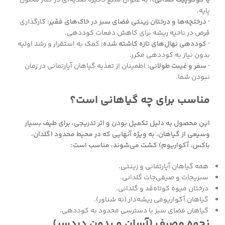
یا کوکوپیت گلدانی):
به عنوان منبع ذخیره تغذیه‌ای در کنار محلول
پایه.
· درختچه‌ها و درختان زینتی فضای سبز در خاک‌های فقیر:
کارگذاری
قرص در ناحیه ریشه برای کاهش دفعات کوددهی.
· کوددهی نهال‌های تازه کاشته شده:
کمک به استقرار و رشد اولیه
بدون نیاز به کوددهی مکرر.
· سفر و غیبت طولانی:
اطمینان از تغذیه گیاهان آپارتمانی در زمان
نبودن شما.
مناسب برای چه گیاهانی است؟
این محصول به دلیل تکمیل بودن و اثر تدریجی، برای طیف بسیار
وسیعی از گیاهان، به ویژه آنهایی که در محیط محدود (گلدان،
باکس، آکواریوم) کشت می‌شوند، مناسب است:
همه گیاهان آپارتمانی و زینتی.
سبزیجات و صیفی‌جات گلدانی.
درختان میوه کوتاه‌قد و گلدانی.
گیاهان آکواریومی ریشه‌دار (نه شناور).
گیاهان فضای سبز با دسترسی محدود به کوددهی.
نحوه مصرف (آسان و بدون دردسر)