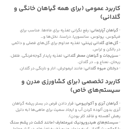
کاربرد عمومی (برای همه گیاهان خانگی و
گلدانی)
· گیاهان آپارتمانی:
رفع نگرانی تغذیه برای ماه‌ها. مناسب برای
فیکوس، پوتوس، سانسوریا، دراسنا، نخل‌ها و…
· گل‌های گلدانی زینتی:
تغذیه مداوم برای گل‌های فصلی و دائمی
در بالکن و تراس.
· سبزیجات و گیاهان معطر گلدانی:
تغذیه پایدار گوجه‌فرنگی، فلفل،
ریحان، نعناع و… در گلدان.
· درختان میوه گلدانی:
مانند لیموترش، انار و نارنگی در گلدان.
کاربرد تخصصی (برای کشاورزی مدرن و
سیستم‌های خاص)
· گیاهان آبزی و آکواریومی:
قرار دادن قرص در بستر ریشه گیاهان
آبزی بدون آلوده کردن آب و ایجاد سمیت برای ماهی‌ها (به دلیل
رهش آهسته و فاقد کلر بودن).
· سیستم‌های هیدروپونیک غیرمتعارف (مانند کشت در پشم سنگ