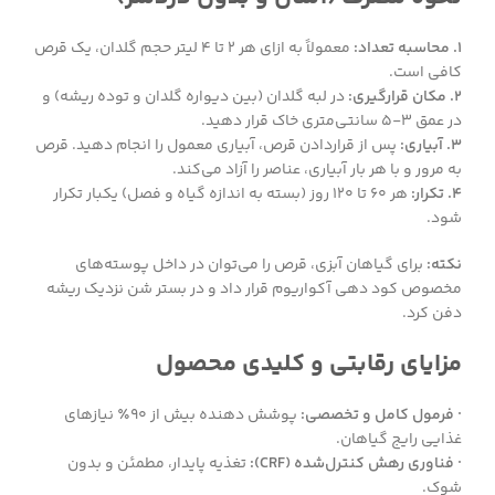
1. محاسبه تعداد:
معمولاً به ازای هر ۲ تا ۴ لیتر حجم گلدان، یک قرص
کافی است.
2. مکان قرارگیری:
در لبه گلدان (بین دیواره گلدان و توده ریشه) و
در عمق ۳-۵ سانتی‌متری خاک قرار دهید.
3. آبیاری:
پس از قراردادن قرص، آبیاری معمول را انجام دهید. قرص
به مرور و با هر بار آبیاری، عناصر را آزاد می‌کند.
4. تکرار:
هر ۶۰ تا ۱۲۰ روز (بسته به اندازه گیاه و فصل) یکبار تکرار
شود.
نکته:
برای گیاهان آبزی، قرص را می‌توان در داخل پوسته‌های
مخصوص کود دهی آکواریوم قرار داد و در بستر شن نزدیک ریشه
دفن کرد.
مزایای رقابتی و کلیدی محصول
· فرمول کامل و تخصصی:
پوشش دهنده بیش از ۹۰٪ نیازهای
غذایی رایج گیاهان.
· فناوری رهش کنترل‌شده (CRF):
تغذیه پایدار، مطمئن و بدون
شوک.