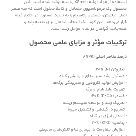
استفاده از مواد اولیه XGreen روسیه تولید شده است. این
محصول یک فرمولاسیون متعادل و کاملاً محلول است که سه عنصر
اصلی نیتروژن، فسفر و پتاسیم را به نسبت مساوی در اختیار گیاه
قرار می‌دهد. این کود، یک انتخاب ایده‌آل برای تغذیه پایه و
همه‌جانبه گیاهان در تمام مراحل رشد است.
ترکیبات مؤثر و مزایای علمی محصول
درصد عناصر اصلی (NPK):
· نیتروژن (N) 20%:
·
مسئول رشد سبزینه‌ای و رویشی گیاه
·
افزایش تولید کلروفیل و سبزینگی برگ‌ها
·
تقویت رشد شاخ و برگ
·
فسفر (P2O5) 20%:
·
تحریک رشد و توسعه سیستم ریشه
·
تسریع در گلدهی و تشکیل میوه
·
انتقال انرژی در گیاه
·
پتاسیم (K2O) 20%:
·
افزایش مقاومت به بیماری‌ها و تنش‌های محیطی