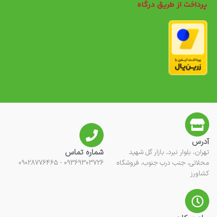
پرداخت از طریق درگاه
آدرس
شماره تماس
تهران، بلوار نبرد، بازار گل شهید
محلاتی، جنب درب جنوب، فروشگاه
09369303726 - 09028776465
کشاورز