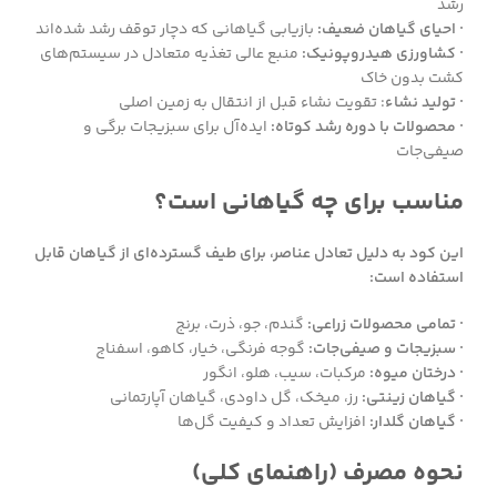
رشد
· احیای گیاهان ضعیف:
بازیابی گیاهانی که دچار توقف رشد شده‌اند
· کشاورزی هیدروپونیک:
منبع عالی تغذیه متعادل در سیستم‌های
کشت بدون خاک
· تولید نشاء
: تقویت نشاء قبل از انتقال به زمین اصلی
· محصولات با دوره رشد کوتاه:
ایده‌آل برای سبزیجات برگی و
صیفی‌جات
مناسب برای چه گیاهانی است؟
این کود به دلیل تعادل عناصر، برای طیف گسترده‌ای از گیاهان قابل
استفاده است:
· تمامی محصولات زراعی:
گندم، جو، ذرت، برنج
· سبزیجات و صیفی‌جات:
گوجه فرنگی، خیار، کاهو، اسفناج
· درختان میوه:
مرکبات، سیب، هلو، انگور
· گیاهان زینتی:
رز، میخک، گل داودی، گیاهان آپارتمانی
· گیاهان گلدار:
افزایش تعداد و کیفیت گل‌ها
نحوه مصرف (راهنمای کلی)