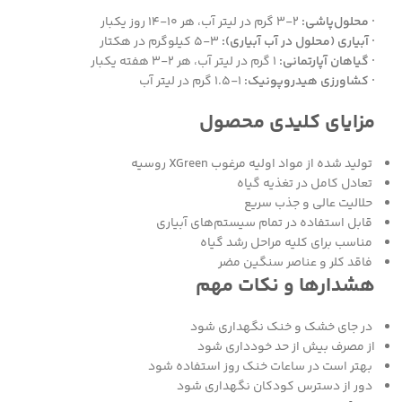
· محلول‌پاشی:
2-3 گرم در لیتر آب، هر 10-14 روز یکبار
· آبیاری (محلول در آب آبیاری):
3-5 کیلوگرم در هکتار
· گیاهان آپارتمانی:
1 گرم در لیتر آب، هر 2-3 هفته یکبار
· کشاورزی هیدروپونیک:
1-1.5 گرم در لیتر آب
مزایای کلیدی محصول
تولید شده از مواد اولیه مرغوب XGreen روسیه
تعادل کامل در تغذیه گیاه
حلالیت عالی و جذب سریع
قابل استفاده در تمام سیستم‌های آبیاری
مناسب برای کلیه مراحل رشد گیاه
فاقد کلر و عناصر سنگین مضر
هشدارها و نکات مهم
در جای خشک و خنک نگهداری شود
از مصرف بیش از حد خودداری شود
بهتر است در ساعات خنک روز استفاده شود
دور از دسترس کودکان نگهداری شود