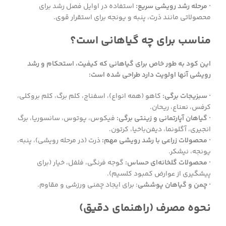
· مرحله رشد رویشی سریع:
استفاده در اوایل فصل رشد برای
محصولاتی مانند ذرت، پنبه و یونجه برای استقرار قوی.
مناسب برای چه گیاهانی است؟
این کود به طور خاص برای گیاهانی که کیفیت، استحکام و رشد
رویشی آنها اولویت دارد طراحی شده است:
· سبزیجات برگی:
کاهو (همه انواع)، اسفناج، کلم برگ، کلم بروکلی،
کرفس، نعناع، ریحان.
· گیاهان آپارتمانی و زینتی برگی:
فیکوس، پوتوس، سانسوریا، برگ
انجیری، آگلونما، دیفن‌باخیا، کرتون.
· محصولات زراعی با رشد رویشی مهم:
ذرت (در مرحله رویشی)، پنبه،
یونجه، نیشکر.
· محصولات گلخانه‌ای حساس:
گوجه فرنگی، فلفل، خیار (برای
پیشگیری از عوارض کمبود کلسیم).
· چمن و گیاهان پوششی
: برای ایجاد چمنی ورزشی و مقاوم.
نحوه مصرف (راهنمای دقیق)