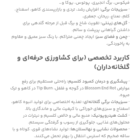
فیکوس، برگ انجیری، پوتوس، یوکا و…
· سبزیجات برگی:
افزایش رشد، تردی و بازارپسندی کاهو، اسفناج،
کلم، نعناع، ریحان، جعفری.
· گل‌های زینتی:
تقویت شاخ و برگ قبل از مرحله گلدهی برای
داشتن گیاهانی پرپشت و سالم.
· چمن و فضای سبز:
ایجاد چمنی متراکم، با رنگ سبز عمیق و مقاوم
به پاخوردگی.
کاربرد تخصصی (برای کشاورزی حرفه‌ای و
گلخانه‌داران)
· پیشگیری و درمان کمبود کلسیم:
راه‌حلی مستقیم برای رفع
عوارض Blossom End Rot در گوجه و فلفل، Tip Burn در کاهو و ترک
میوه.
· سبزیجات برگی گلخانه‌ای:
تغذیه اختصاصی برای تولید انبوه کاهو،
اسفناج و سبزی‌های خوراکی با کیفیت عالی و ماندگاری بالا.
· کشت هیدروپونیک:
منبع عالی و خالص کلسیم و نیترات در
محلول‌های غذایی، جلوگیری از رسوب و گرفتگی سیستم.
· محصولات نشایی و نهالستان‌ها:
تولید نشاءهای قوی، کوتاه و با
ساقه ضخیم که استرس انتقال را بهتر تحمل می‌کنند.