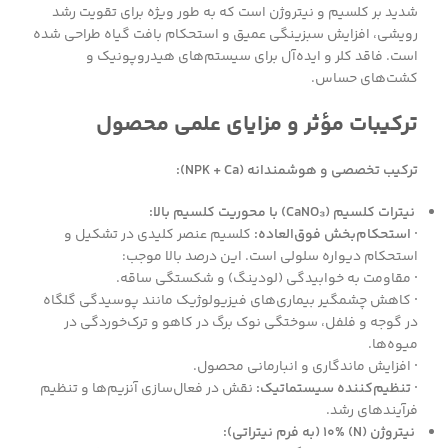
شدید بر کلسیم و نیتروژن است که به طور ویژه برای تقویت رشد
رویشی، افزایش سبزینگی عمیق و استحکام بافت گیاه طراحی شده
است. فاقد کلر و ایده‌آل برای سیستم‌های هیدروپونیک و
کشت‌های حساس.
ترکیبات مؤثر و مزایای علمی محصول
ترکیب تخصصی و هوشمندانه (NPK + Ca):
نیترات کلسیم (CaNO₃) با محوریت کلسیم بالا:
· استحکام‌بخش فوق‌العاده:
کلسیم عنصر کلیدی در تشکیل و
استحکام دیواره سلولی است. این درصد بالا موجب:
·
مقاومت به خوابیدگی (لودینگ) و شکستگی ساقه.
·
کاهش چشمگیر بیماری‌های فیزیولوژیک مانند پوسیدگی گلگاه
در گوجه و فلفل، سوختگی نوک برگ در کاهو و ترک‌خوردگی در
میوه‌ها.
·
افزایش ماندگاری و انبارمانی محصول.
· تنظیم‌کننده سیستماتیک:
نقش در فعال‌سازی آنزیم‌ها و تنظیم
فرآیندهای رشد.
نیتروژن (N) 10% (به فرم نیتراتی):