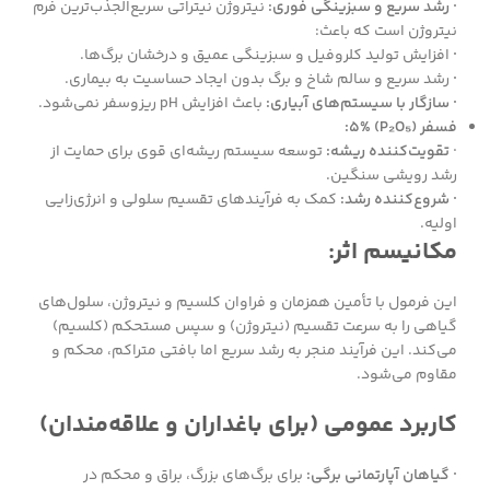
· رشد سریع و سبزینگی فوری:
نیتروژن نیتراتی سریع‌الجذب‌ترین فرم
نیتروژن است که باعث:
·
افزایش تولید کلروفیل و سبزینگی عمیق و درخشان برگ‌ها.
·
رشد سریع و سالم شاخ و برگ بدون ایجاد حساسیت به بیماری.
· سازگار با سیستم‌های آبیاری:
باعث افزایش pH ریزوسفر نمی‌شود.
فسفر (P₂O₅) 5%:
·
تقویت‌کننده ریشه:
توسعه سیستم ریشه‌ای قوی برای حمایت از
رشد رویشی سنگین.
· شروع‌کننده رشد:
کمک به فرآیندهای تقسیم سلولی و انرژی‌زایی
اولیه.
مکانیسم اثر:
این فرمول با تأمین همزمان و فراوان کلسیم و نیتروژن، سلول‌های
گیاهی را به سرعت تقسیم (نیتروژن) و سپس مستحکم (کلسیم)
می‌کند. این فرآیند منجر به رشد سریع اما بافتی متراکم، محکم و
مقاوم می‌شود.
کاربرد عمومی (برای باغداران و علاقه‌مندان)
· گیاهان آپارتمانی برگی:
برای برگ‌های بزرگ، براق و محکم در