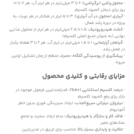
· محلول‌پاشی (برگپاشی):
۲ تا ۳ میلی‌لیتر در هر لیتر آب، هر ۷ تا ۱۰
روز برای درمان کمبود کلسیم.
· آبیاری (محلول در آب آبیاری):
۳ تا ۵ لیتر در هکتار در هر نوبت، به
ویژه در دوره رشد فعال.
· کشت هیدروپونیک:
۱.۵ تا ۲.۵ میلی‌لیتر در هر لیتر از محلول غذایی
نهایی (به عنوان منبع اصلی کلسیم).
· گیاهان آپارتمانی:
۱ تا ۱.۵ میلی‌لیتر در لیتر آب، هر ۲ تا ۳ هفته یکبار
در فصل رشد.
· پیشگیری از پوسیدگی گلگاه:
مصرف منظم از زمان تشکیل اولین
میوه.
مزایای رقابتی و کلیدی محصول
· درصد کلسیم استثنایی (۵۰%):
قدرتمندترین فرمول موجود در
بازار برای رفع کمبود کلسیم.
· نیتروژن نیتراتی سریع‌الجذب:
ایجاد سبزینگی فوری بدون خطر
آمونیوم.
· فاقد کلر و سازگار با هیدروپونیک:
عدم ایجاد سمیت و تجمع
نمک‌های مضر.
· حلالیت و پایداری بسیار بالا:
مناسب برای تزریق در مدرن‌ترین