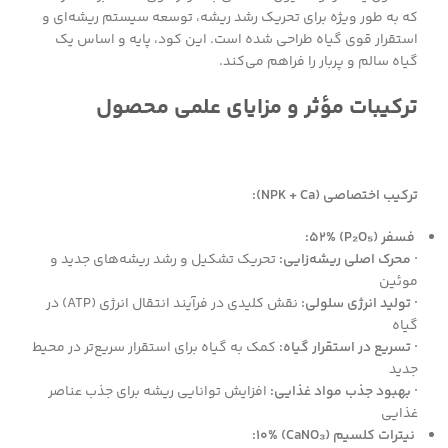
که به طور ویژه برای تحریک رشد ریشه، توسعه سیستم ریشه‌ای و
استقرار قوی گیاه طراحی شده است. این کود، پایه و اساس یک
گیاه سالم و پربار را فراهم می‌کند.
ترکیبات مؤثر و مزایای علمی محصول
ترکیب اختصاصی (NPK + Ca):
فسفر (P₂O₅) 52%:
· محرک اصلی ریشه‌زایی:
تحریک تشکیل و رشد ریشه‌های جدید و
موئین
· تولید انرژی سلولی:
نقش کلیدی در فرآیند انتقال انرژی (ATP) در
گیاه
· تسریع در استقرار گیاه:
کمک به گیاه برای استقرار سریع‌تر در محیط
جدید
· بهبود جذب مواد غذایی:
افزایش توانایی ریشه برای جذب عناصر
غذایی
نیترات کلسیم (CaNO₃) 10%: