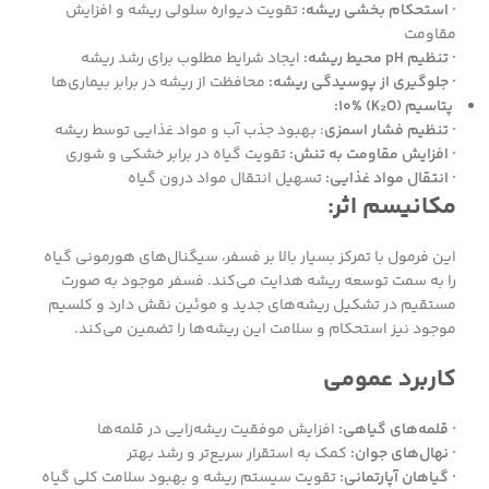
· استحکام بخشی ریشه:
تقویت دیواره سلولی ریشه و افزایش
مقاومت
· تنظیم pH محیط ریشه:
ایجاد شرایط مطلوب برای رشد ریشه
· جلوگیری از پوسیدگی ریشه:
محافظت از ریشه در برابر بیماری‌ها
پتاسیم (K₂O) 10%:
· تنظیم فشار اسمزی
: بهبود جذب آب و مواد غذایی توسط ریشه
· افزایش مقاومت به تنش:
تقویت گیاه در برابر خشکی و شوری
· انتقال مواد غذایی:
تسهیل انتقال مواد درون گیاه
مکانیسم اثر:
این فرمول با تمرکز بسیار بالا بر فسفر، سیگنال‌های هورمونی گیاه
را به سمت توسعه ریشه هدایت می‌کند. فسفر موجود به صورت
مستقیم در تشکیل ریشه‌های جدید و موئین نقش دارد و کلسیم
موجود نیز استحکام و سلامت این ریشه‌ها را تضمین می‌کند.
کاربرد عمومی
· قلمه‌های گیاهی:
افزایش موفقیت ریشه‌زایی در قلمه‌ها
· نهال‌های جوان:
کمک به استقرار سریع‌تر و رشد بهتر
· گیاهان آپارتمانی:
تقویت سیستم ریشه و بهبود سلامت کلی گیاه