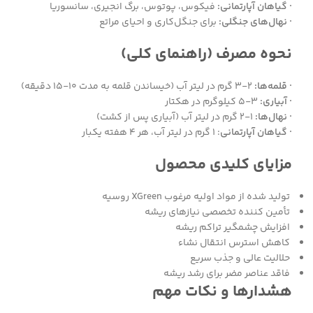
· گیاهان آپارتمانی:
فیکوس، پوتوس، برگ انجیری، سانسوریا
· نهال‌های جنگلی:
برای جنگل‌کاری و احیای مراتع
نحوه مصرف (راهنمای کلی)
· قلمه‌ها:
۲-۳ گرم در لیتر آب (خیساندن قلمه به مدت ۱۰-۱۵ دقیقه)
· آبیاری:
۳-۵ کیلوگرم در هکتار
· نهال‌ها:
۱-۲ گرم در لیتر آب (آبیاری پس از کشت)
· گیاهان آپارتمانی
: ۱ گرم در لیتر آب، هر ۴ هفته یکبار
مزایای کلیدی محصول
تولید شده از مواد اولیه مرغوب XGreen روسیه
تأمین کننده تخصصی نیازهای ریشه
افزایش چشمگیر تراکم ریشه
کاهش استرس انتقال نشاء
حلالیت عالی و جذب سریع
فاقد عناصر مضر برای رشد ریشه
هشدارها و نکات مهم