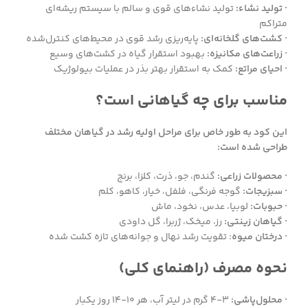
· تولید نشاء:
تولید نشاءهای قوی و سالم با سیستم ریشه‌ای
متراکم
· کشت‌های گلخانه‌ای:
پایه‌ریزی رشد قوی در محیط‌های کنترل‌شده
· زراعت‌های مکانیزه:
بهبود استقرار گیاه در کشت‌های وسیع
· احیای مراتع:
کمک به استقرار بهتر بذر در عملیات بیولوژیک
مناسب برای چه گیاهانی است؟
این کود به طور خاص برای مراحل اولیه رشد در گیاهان مختلف
طراحی شده است:
· محصولات زراعی:
گندم، جو، ذرت، کلزا، برنج
· سبزیجات:
گوجه فرنگی، فلفل، خیار، کاهو، کلم
· حبوبات:
لوبیا، عدس، نخود، ماش
· گیاهان زینتی:
رز، میخک، ژربرا، گل داودی
· درختان میوه
: تقویت رشد نهال و جوانه‌های تازه کشت شده
نحوه مصرف (راهنمای کلی)
· محلول‌پاشی:
۳-۴ گرم در لیتر آب، هر ۱۰-۱۴ روز یکبار