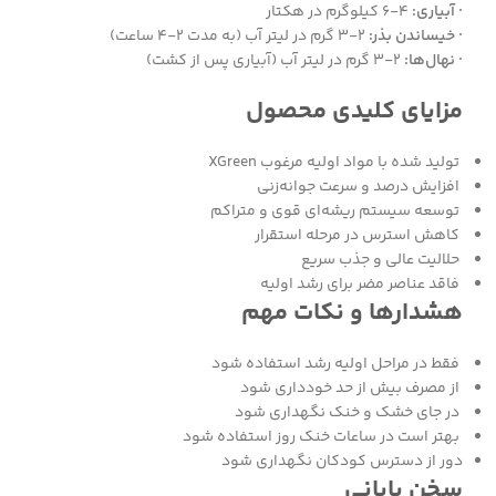
· آبیاری:
۴-۶ کیلوگرم در هکتار
· خیساندن بذر:
۲-۳ گرم در لیتر آب (به مدت ۲-۴ ساعت)
· نهال‌ها:
۲-۳ گرم در لیتر آب (آبیاری پس از کشت)
مزایای کلیدی محصول
تولید شده با مواد اولیه مرغوب XGreen
افزایش درصد و سرعت جوانه‌زنی
توسعه سیستم ریشه‌ای قوی و متراکم
کاهش استرس در مرحله استقرار
حلالیت عالی و جذب سریع
فاقد عناصر مضر برای رشد اولیه
هشدارها و نکات مهم
فقط در مراحل اولیه رشد استفاده شود
از مصرف بیش از حد خودداری شود
در جای خشک و خنک نگهداری شود
بهتر است در ساعات خنک روز استفاده شود
دور از دسترس کودکان نگهداری شود
سخن پایانی