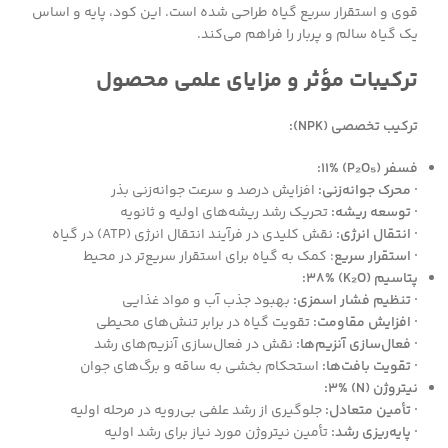
قوی و استقرار سریع گیاه طراحی شده است. این کود، پایه و اساس
یک گیاه سالم و پربار را فراهم می‌کند.
ترکیبات مؤثر و مزایای علمی محصول
ترکیب تخصصی (NPK):
فسفر (P₂O₅) 11%:
· محرک جوانه‌زنی:
افزایش درصد و سرعت جوانه‌زنی بذر
· توسعه ریشه:
تحریک رشد ریشه‌های اولیه و ثانویه
· انتقال انرژی:
نقش کلیدی در فرآیند انتقال انرژی (ATP) در گیاه
· استقرار سریع
: کمک به گیاه برای استقرار سریع‌تر در محیط
پتاسیم (K₂O) 38%:
· تنظیم فشار اسمزی:
بهبود جذب آب و مواد غذایی
· افزایش مقاومت:
تقویت گیاه در برابر تنش‌های محیطی
· فعال‌سازی آنزیم‌ها:
نقش در فعال‌سازی آنزیم‌های رشد
· تقویت بافت‌ها:
استحکام بخشی به ساقه و برگ‌های جوان
نیتروژن (N) 3%:
· تأمین متعادل:
جلوگیری از رشد علفی بی‌رویه در مرحله اولیه
· پایه‌ریزی رشد:
تأمین نیتروژن مورد نیاز برای رشد اولیه