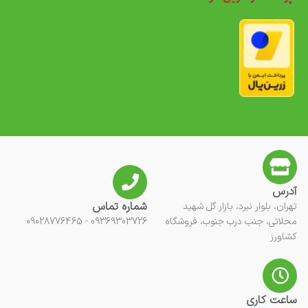
آدرس
شماره تماس
تهران، بلوار نبرد، بازار گل شهید
محلاتی، جنب درب جنوب، فروشگاه
09369303726 - 09028776465
کشاورز
ساعت کاری