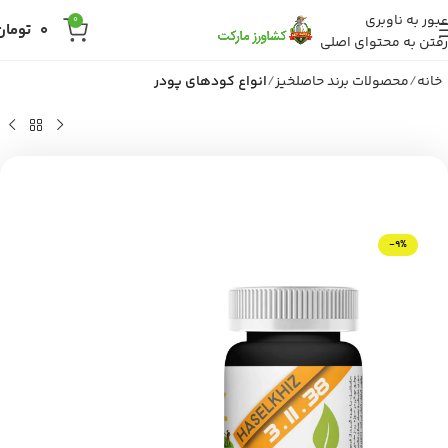
عبور به ناوبری
0
0
تومان
رفتن به محتوای اصلی
خانه
محصولات برند حاصلخیز
انواع کودهای پودر
-9%