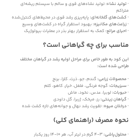
· تولید نشاء:
تولید نشاءهای قوی و سالم با سیستم ریشه‌ای
متراکم
· کشت‌های گلخانه‌ای:
پایه‌ریزی رشد قوی در محیط‌های کنترل‌شده
· زراعت‌های مکانیزه:
بهبود استقرار گیاه در کشت‌های وسیع
· احیای مراتع:
کمک به استقرار بهتر بذر در عملیات بیولوژیک
مناسب برای چه گیاهانی است؟
این کود به طور خاص برای مراحل اولیه رشد در گیاهان مختلف
طراحی شده است:
· محصولات زراعی:
گندم، جو، ذرت، کلزا، برنج
· سبزیجات:
گوجه فرنگی، فلفل، خیار، کاهو، کلم
· حبوبات:
لوبیا، عدس، نخود، ماش
· گیاهان زینتی:
رز، میخک، ژربرا، گل داودی
· درختان میوه
: تقویت رشد نهال و جوانه‌های تازه کشت شده
نحوه مصرف (راهنمای کلی)
· محلول‌پاشی:
۳-۴ گرم در لیتر آب، هر ۱۰-۱۴ روز یکبار