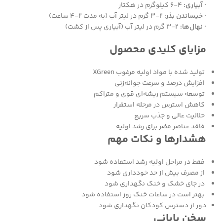
· آبیاری:
۴-۶ کیلوگرم در هکتار
· خیساندن بذر:
۲-۳ گرم در لیتر آب (به مدت ۲-۴ ساعت)
· نهال‌ها:
۲-۳ گرم در لیتر آب (آبیاری پس از کشت)
مزایای کلیدی محصول
تولید شده با مواد اولیه مرغوب XGreen
افزایش درصد و سرعت جوانه‌زنی
توسعه سیستم ریشه‌ای قوی و متراکم
کاهش استرس در مرحله استقرار
حلالیت عالی و جذب سریع
فاقد عناصر مضر برای رشد اولیه
هشدارها و نکات مهم
فقط در مراحل اولیه رشد استفاده شود
از مصرف بیش از حد خودداری شود
در جای خشک و خنک نگهداری شود
بهتر است در ساعات خنک روز استفاده شود
دور از دسترس کودکان نگهداری شود
سخن پایانی