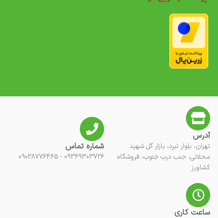
آدرس
شماره تماس
تهران، بلوار نبرد، بازار گل شهید
محلاتی، جنب درب جنوب، فروشگاه
09369303726 - 09028776465
کشاورز
ساعت کاری