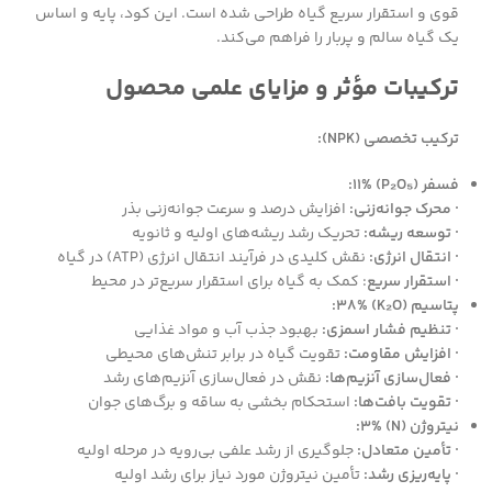
قوی و استقرار سریع گیاه طراحی شده است. این کود، پایه و اساس
یک گیاه سالم و پربار را فراهم می‌کند.
ترکیبات مؤثر و مزایای علمی محصول
ترکیب تخصصی (NPK):
فسفر (P₂O₅) 11%:
· محرک جوانه‌زنی:
افزایش درصد و سرعت جوانه‌زنی بذر
· توسعه ریشه:
تحریک رشد ریشه‌های اولیه و ثانویه
· انتقال انرژی:
نقش کلیدی در فرآیند انتقال انرژی (ATP) در گیاه
· استقرار سریع
: کمک به گیاه برای استقرار سریع‌تر در محیط
پتاسیم (K₂O) 38%:
· تنظیم فشار اسمزی:
بهبود جذب آب و مواد غذایی
· افزایش مقاومت:
تقویت گیاه در برابر تنش‌های محیطی
· فعال‌سازی آنزیم‌ها:
نقش در فعال‌سازی آنزیم‌های رشد
· تقویت بافت‌ها:
استحکام بخشی به ساقه و برگ‌های جوان
نیتروژن (N) 3%:
· تأمین متعادل:
جلوگیری از رشد علفی بی‌رویه در مرحله اولیه
· پایه‌ریزی رشد:
تأمین نیتروژن مورد نیاز برای رشد اولیه