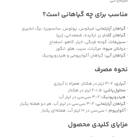
سرمازدگی
مناسب برای چه گیاهانی است؟
· گیاهان آپارتمانی:
فیکوس، پوتوس، سانسوریا، برگ انجیری
· گیاهان گلدار:
رز، ارکیده، شمعدانی، ژربرا
· سبزیجات:
گوجه فرنگی، خیار، کاهو، اسفناج
· درختان میوه:
مرکبات، سیب، هلو، انگور
· گیاهان آبی:
گیاهان آکواریومی و هیدروپونیک
نحوه مصرف
· آبیاری:
۲-۳ لیتر در هکتار، همراه با آبیاری
· محلول‌پاشی:
۱.۵-۲ لیتر در هکتار
· هیدروپونیک:
۲-۳ سی‌سی در لیتر آب
· گیاهان آپارتمانی:
۲-۳ سی‌سی در لیتر آب، هر دو هفته یکبار
· آکواریوم:
۱ سی‌سی در ۱۰ لیتر آب، هفته‌ای یکبار
مزایای کلیدی محصول