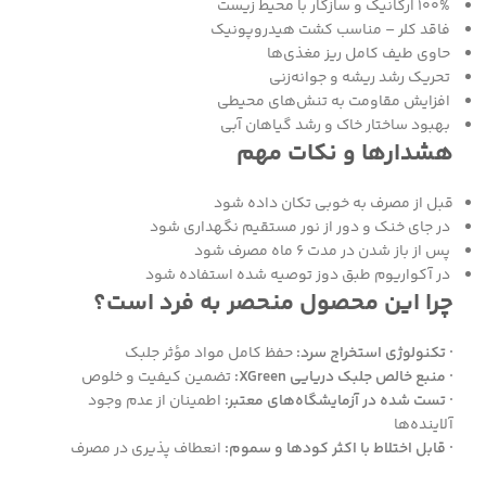
۱۰۰% ارگانیک و سازگار با محیط زیست
فاقد کلر – مناسب کشت هیدروپونیک
حاوی طیف کامل ریز مغذی‌ها
تحریک رشد ریشه و جوانه‌زنی
افزایش مقاومت به تنش‌های محیطی
بهبود ساختار خاک و رشد گیاهان آبی
هشدارها و نکات مهم
قبل از مصرف به خوبی تکان داده شود
در جای خنک و دور از نور مستقیم نگهداری شود
پس از باز شدن در مدت ۶ ماه مصرف شود
در آکواریوم طبق دوز توصیه شده استفاده شود
چرا این محصول منحصر به فرد است؟
· تکنولوژی استخراج سرد:
حفظ کامل مواد مؤثر جلبک
· منبع خالص جلبک دریایی XGreen:
تضمین کیفیت و خلوص
· تست شده در آزمایشگاه‌های معتبر:
اطمینان از عدم وجود
آلاینده‌ها
· قابل اختلاط با اکثر کودها و سموم:
انعطاف پذیری در مصرف