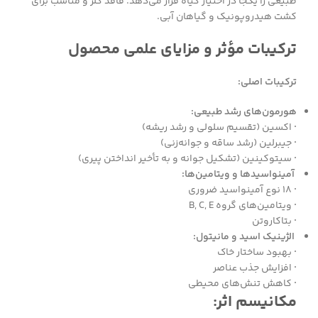
طبیعی را یکجا در اختیار گیاه قرار می‌دهد. فاقد کلر و مناسب برای
کشت هیدروپونیک و گیاهان آبی.
ترکیبات مؤثر و مزایای علمی محصول
ترکیبات اصلی:
هورمون‌های رشد طبیعی:
·
اکسین (تقسیم سلولی و رشد ریشه)
·
جیبرلین (رشد ساقه و جوانه‌زنی)
·
سیتوکینین (تشکیل جوانه و به تأخیر انداختن پیری)
آمینواسیدها و ویتامین‌ها:
·
۱۸ نوع آمینواسید ضروری
·
ویتامین‌های گروه B, C, E
·
بتاکاروتن
الژینیک اسید و مانیتول:
·
بهبود ساختار خاک
·
افزایش جذب عناصر
·
کاهش تنش‌های محیطی
مکانیسم اثر: