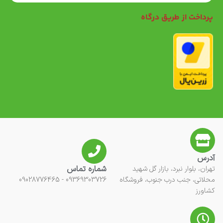
پرداخت از طریق درگاه
آدرس
شماره تماس
تهران، بلوار نبرد، بازار گل شهید
محلاتی، جنب درب جنوب، فروشگاه
09369303726 - 09028776465
کشاورز