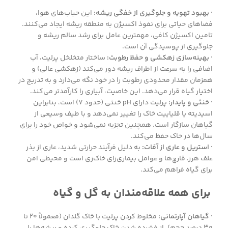
· بهبود تهویه و جلوگیری از خفگی ریشه:
این حباب‌های هوا،
فضاهای حیاتی برای نفوذ اکسیژن به منطقه ریشه ایجاد می‌کنند.
تامین اکسیژن کافی، مهمترین عامل برای رشد سالم ریشه و
جلوگیری از پوسیدگی آن است.
· بهینه‌سازی زهکشی و حفظ رطوبت:
ساختار متخلخل پرلیت، آب
اضافی را به سرعت از اطراف ریشه دور می‌کند (زهکشی عالی) و
همزمان مقدار محدودی رطوبت را در خود نگه می‌دارد و به تدریج در
اختیار گیاه قرار می‌دهد. این خاصیت، آبیاری را کارآمدتر می‌کند.
· خنثی و پایدار:
پرلیت دارای pH خنثی (حدود ۷) است، بنابراین
اسیدیته یا قلیاییت خاک را تغییر نمی‌دهد و با طیف وسیعی از
گیاهان سازگار است. همچنین تجزبه نمی‌شود و خواص خود را برای
سال‌ها در خاک حفظ می‌کند.
· استریل و عاری از آفات:
به دلیل فرآیند حرارتی شدید، عاری از بذر
علف هرز، قارچ‌ها و عوامل بیماری‌زای خاک‌زی است و محیطی امن
برای گیاه فراهم می‌کند.
برای همه علاقه‌مندان به گل و گیاه
· گیاهان آپارتمانی:
مخلوط کردن پرلیت با خاک گلدان (معمولاً ۲۰ تا
۳۰ درصد حجم)، از فشرده شدن خاک جلوگیری کرده و ریشه‌ها را