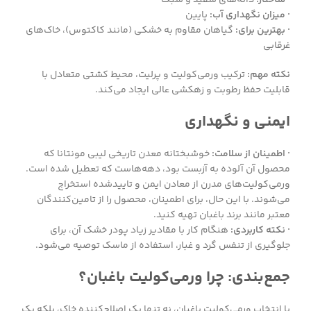
· میزان نگهداری آب:
پایین
· بهترین برای:
گیاهان مقاوم به خشکی (مانند کاکتوس)، خاک‌های
غرقابی
نکته مهم:
ترکیب ورمی‌کولیت و پرلیت، محیط کشتی متعادل با
قابلیت حفظ رطوبت و زهکشی عالی ایجاد می‌کند.
ایمنی و نگهداری
· اطمینان از سلامت:
خوشبختانه معدن تاریخی لیبی مونتانا که
محصول آن آلوده به آزبست بود، دهه‌هاست که تعطیل شده است.
ورمی‌کولیت‌های مدرن از معادن ایمن و تاییدشده استخراج
می‌شوند. با این حال، برای اطمینان، محصول را از تامین‌کنندگان
معتبر مانند برند باغبان تهیه کنید.
· نکته کاربردی:
هنگام کار با مقادیر زیاد پودر خشک آن، برای
جلوگیری از تنفس گرد و غبار، استفاده از ماسک توصیه می‌شود.
جمع‌بندی: چرا ورمی‌کولیت باغبان؟
با انتخاب ورمی‌کولیت باغبان، نه تنها یک اصلاح‌کننده خاک، بلکه یک