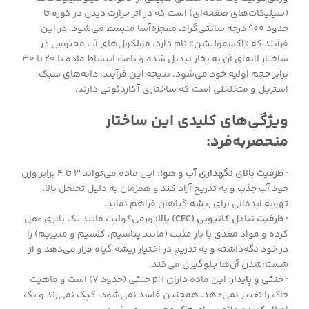
(سیلیکات‌های صفحه‌ای) است که در اثر حرارت دیدن در کوره تا
حدود ۹۰۰ درجه سانتی‌گراد، معجزه‌آسا منبسط می‌شود. در این
فرآیند که «اکسفولیشن» نام دارد، مولکول‌های آب محبوس در
ساختار لایه‌ای آن به بخار تبدیل شده و باعث انبساط ماده تا ۲۰ تا ۳۰
برابر حجم اولیه خود می‌شود. نتیجه این فرآیند، دانه‌های سبک،
استریل و متخلخلی است که ساختاری آکاردئونی دارند.
ویژگی‌های کلیدی این ساختار
منحصربه‌فرد:
· ظرفیت بالای نگهداری آب و هوا:
این ماده می‌تواند ۳ تا ۴ برابر وزن
خود آب جذب و به تدریج آزاد کند و همزمان به دلیل تخلخل بالا،
تهویه ایده‌الی برای ریشه گیاهان فراهم نماید.
· ظرفیت تبادل کاتیونی (CEC) بالا:
ورمی‌کولیت مانند یک باتری عمل
کرده و مواد مغذی با بار مثبت (مانند پتاسیم، کلسیم و منیزیم) را
در خود نگه‌داشته و به تدریج در اختیار ریشه گیاه قرار می‌دهد و از
شسته‌شدن آن‌ها جلوگیری می‌کند.
· خنثی و پایدار:
این ماده دارای pH خنثی (حدود ۷) است و ماهیت
خاک را تغییر نمی‌دهد. همچنین فاسد نمی‌شود، کپک نمی‌زند و یک