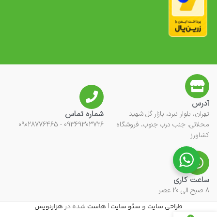
آدرس
شماره تماس
تهران، بلوار نبرد، بازار گل شهید
محلاتی، جنب درب جنوب، فروشگاه
09369303726 - 09028776465
کشاورز
ساعت کاری
8 صبح الی 20 عصر
طراحی سایت
و
سئو سایت
|
هاست
شده در
هزارنویس