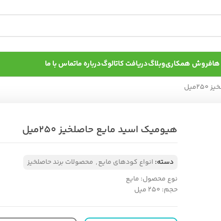
ها
فروش همکاری
وبلاگ
دریافت کاتالوگ
درباره ما
تماس با ما
2میل
هیومیک اسید مایع حاصلخیز 250میل
دسته:
انواع کودهای مایع
,
محصولات برند حاصلخیز
نوع محصول: مایع
حجم: 250 میل