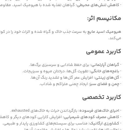
· کاهش تنش‌های محیطی:
گیاهان تغذیه شده با هیومیک اسید، مقاومت 
مکانیسم اثر:
هیومیک اسید مایع
به سرعت جذب خاک و گیاه شده و اثرات خود را در کو
می‌کند.
کاربرد عمومی
· گیاهان آپارتمانی:
برای حفظ شادابی و سرسبزی برگ‌ها.
· باغچه‌های خانگی:
تقویت گل‌ها، درختان میوه و سبزیجات.
· گل‌های زینتی:
افزایش عمر گل‌ها و تشدید رنگ آن‌ها.
· چمن و فضای سبز:
ایجاد چمنی متراکم و شاداب.
کاربرد تخصصی
· احیای خاک‌های فرسوده:
بازگرداندن حیات به خاک‌های exhausted.
· کاهش مصرف کودهای شیمیایی:
افزایش کارایی کودهای دیگر و کاهش ن
· کشاورزی ارگانیک:
مناسب برای سیستم‌های کشاورزی پایدار و طبیعی.