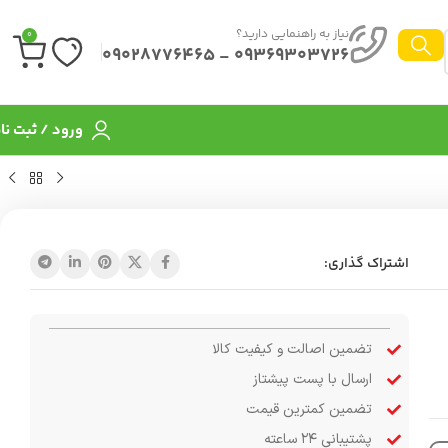
نیاز به راهنمایی دارید؟
0
09369303726 - 09028776465
ورود / ثبت نا
اشتراک گذاری:
تضمین اصالت و کیفیت کالا
ارسال با پست پیشتاز
تضمین کمترین قیمت
پشتیبانی ۲۴ ساعته