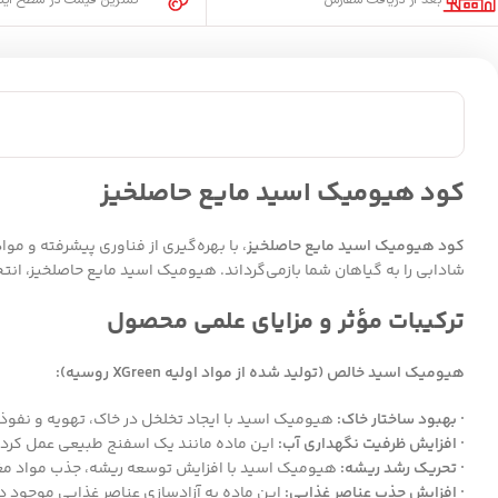
بعد از دریافت سفارش
کمترین قیمت در سطح این
کود هیومیک اسید مایع حاصلخیز
کود هیومیک اسید مایع حاصلخیز
شادابی را به گیاهان شما بازمی‌گرداند. هیومیک اسید مایع حاصلخیز، ان
ترکیبات مؤثر و مزایای علمی محصول
هیومیک اسید خالص (تولید شده از مواد اولیه XGreen روسیه):
· بهبود ساختار خاک:
هیومیک اسید با ایجاد تخلخل در خاک، تهویه و نفوذپ
· افزایش ظرفیت نگهداری آب:
این ماده مانند یک اسفنج طبیعی عمل کرده 
· تحریک رشد ریشه:
هیومیک اسید با افزایش توسعه ریشه، جذب مواد مغذ
· افزایش جذب عناصر غذایی:
این ماده به آزادسازی عناصر غذایی موجود در 