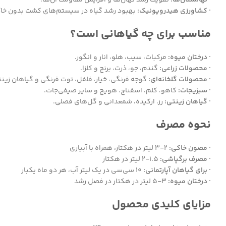
· نهالستان‌ها:
تقویت رشد نهال‌ها و افزایش مقاومت آن‌ها.
· کشاورزی هیدروپونیک:
بهبود رشد گیاه در سیستم‌های کشت بدون خا
مناسب برای چه گیاهانی است؟
· درختان میوه:
مرکبات، سیب، هلو، انار و انگور.
· محصولات زراعی:
گندم، جو، ذرت، برنج و کلزا.
· محصولات گلخانه‌ای:
گوجه فرنگی، خیار، فلفل، توت فرنگی و گیاهان زینت
· سبزیجات:
کاهو، کلم، اسفناج، هویج و سایر صیفی‌جات.
· گیاهان زینتی:
رز، ارکیده، شمعدانی و گل‌های فصلی.
نحوه مصرف
· مصون خاکی:
2-3 لیتر در هکتار، همراه با آبیاری
· مصرف برگپاشی:
1.5-2 لیتر در هکتار
· برای گیاهان آپارتمانی:
۱۰ سی‌سی در یک لیتر آب، هر دو ماه یکبار
· درختان میوه:
3-5 لیتر در هکتار در فصل رشد
مزایای کلیدی محصول