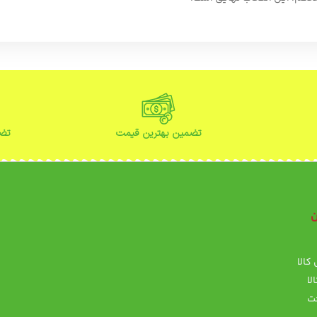
تضمین بهترین قیمت
تضم
ن
ن
کالا
پ
لا
ت