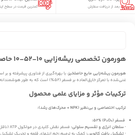
بعد از دریافت سفارش
کمترین قیمت در سطح این
هورمون تخصصی ریشه‌زایی ۱۰-۵۲-۱۰ حاصلخیز
هورمون ریشه‌زایی مایع حاصلخیز،
غنی‌شده با تمرکز خارق‌العاده بر فسفر (۵۲٪) است که به طور هوشمندانه برای تحریک تقسیم سلولی، تشکیل بافت کالوس و توسعه سریع و انبوه ریشه طراحی شده است. فاقد کلر و سازگار با کشت هیدروپونیک.
ترکیبات مؤثر و مزایای علمی محصول
ترکیب اختصاصی و بی‌نظیر (NPK + محرک‌های رشد):
فسفر (P₂O₅) 52%:
· سلطان انرژی و تقسیم سلولی:
فسفر نقش کلیدی در مولکول ATP (ناقل انرژی سلولی) دارد. این انرژی، سوخت اصلی فرآیندهای تقسیم سلولی در مریستم‌های راس ریشه و تشکیل ریشه‌های جدید است.
· تشکیل بافت کالوس:
کمک به ترمیم زخم انتهای قلمه و تحریک تشکیل ب