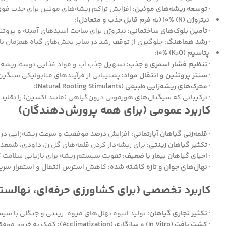
· توسعه ریشه‌های موئین:
افزایش تراکم ریشه‌های موئین برای جذب فوق‌
نیتروژن (N) 10% (به فرم قابل جذب و متعادل):
· تأمین بلوک‌های ساختمانی:
نیتروژن برای ساخت اسیدهای آمینه و پروتئی
· رشد هماهنگ:
جلوگیری از توقف رشد در سایر بخش‌های گیاه همزمان با ت
پتاسیم (K₂O) 10%:
· تنظیم فشار اسمزی و جذب:
تسهیل جذب آب و مواد غذایی توسط ریشه‌ه
· سنتز پروتئین و انتقال مواد:
پشتیبانی از فرآیندهای متابولیکی سنگین
· محرک‌های ریشه‌زایی طبیعی (Natural Rooting Stimulants):
·
ترکیباتی که سیگنال‌های هورمونی درون‌گیاهی (مانند اکسین) را تقلید ی
کاربرد عمومی (برای همه پرورش‌دهندگان)
· قلمه‌زنی گیاهان آپارتمانی:
افزایش درصد موفقیت و سرعت ریشه‌زایی در 
· تکثیر گیاهان زینتی:
برای ریشه‌دار کردن قلمه‌های گل رز، داودی، شمعدان
· احیای گیاهان بیمار یا ضعیف:
تقویت سیستم ریشه برای بازیابی سلامت گ
· نهال‌های جوان و تازه کاشته شده:
کاهش استرس انتقال و استقرار سریع‌
کاربرد تخصصی (برای کشاورزی حرفه‌ای، نهالستان
· تکثیر تجاری گیاهان:
تولید انبوه نهال‌های میوه، زینتی و جنگلی با سی
· کشت بافت (In Vitro) و سازگاری (Acclimatization):
کمک به خروج موفقیت