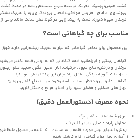
· کشت هیدروپونیک:
تحریک توسعه سریع سیستم ریشه در محیط کشت جدید
· پیوند و grafting:
افزایش موفقیت اتصال پیوندک و پایه با تحریک تشکیل
· درختان میوه دیرره:
کمک به ریشه‌زایی در گونه‌های سخت مانند برخی از م
مناسب برای چه گیاهانی است؟
این محصول برای تمامی گیاهانی که نیاز به تحریک ریشه‌زایی دارند فوق‌ا
· گیاهان زینتی و آپارتمانی:
همه گیاهانی که به روش قلمه تکثیر می‌شون
· درختان و درختچه‌های میوه:
مرکبات، انار، انجیر، انگور، سیب، هلو، زیتون
· سبزیجات:
گوجه فرنگی، فلفل، بادمجان (برای نشاءهای قوی‌تر).
· گیاهان دارویی و معطر:
استویا، اسطوخودوس، نعناع فلفلی، رزماری.
· نهال‌های جنگلی و فضای سبز:
برای احیای مراتع و جنگل‌کاری.
نحوه مصرف (دستورالعمل دقیق)
1. برای قلمه‌های ساقه و برگ:
· محلول پایه:
۲ میلی‌لیتر در ۱ لیتر آب.
· روش:
انتهای برش‌خورده قلمه را به مدت ۱۰-۱۵ ثانیه در محلول غلیظ فرو برده، یا به مدت ۱۲-۲۴ ساعت در محلول رقیق قرار دهید. سپس در بستر کشت بکارید.
2. آبیاری نهال‌ها و گیاهان تازه کاشته شده: