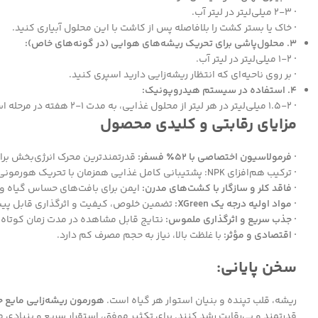
·
۲-۳ میلی‌لیتر در لیتر آب.
·
خاک یا بستر کشت را بلافاصله پس از کاشت با این محلول آبیاری کنید.
3. محلول‌پاشی برای تحریک ریشه‌های هوایی (در گونه‌های خاص):
·
۱-۲ میلی‌لیتر در لیتر آب.
·
بر روی ناحیه‌ای که انتظار ریشه‌زایی دارید اسپری کنید.
4. استفاده در سیستم هیدروپونیک:
·
۱.۵-۲ میلی‌لیتر در هر لیتر از محلول غذایی، به مدت ۱-۲ هفته در مرحله استقرار گیاه.
مزایای رقابتی و کلیدی محصول
· فرمولاسیون اختصاصی با ۵۲٪ فسفر:
قدرتمندترین محرک انرژی‌بخش برای
·
ترکیب هم‌افزای NPK: پشتیبانی کامل غذایی همزمان با تحریک هورمونی.
· فاقد کلر و سازگار با کشت‌های مدرن:
ایمن برای بافت‌های حساس گیاه و
· مواد اولیه درجه یک XGreen:
تضمین خلوص، کیفیت و اثرگذاری قابل پیش
· جذب سریع و اثرگذاری ملموس:
نتایج قابل مشاهده در مدت زمان کوتاه.
· اقتصادی و مؤثر:
با غلظت بالا، نیاز به حجم مصرف کم دارد.
سخن پایانی:
ریشه، قلب تپنده و بنیان استوار هر گیاه است.
هورمون ریشه‌زایی مایع ح
قدرتمند و بی‌رقابت رشد کنند. برای تکثیر موفق، استقرار سریع و بنیادی