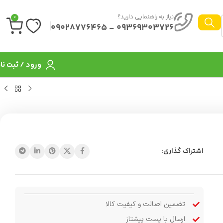
نیاز به راهنمایی دارید؟
0
09369303726 - 09028776465
ورود / ثبت نا
اشتراک گذاری:
تضمین اصالت و کیفیت کالا
ارسال با پست پیشتاز