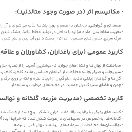
· مکانیسم اثر (در صورت وجود متالدئید):
· طعمه‌ای و گوارشی:
نرم‌تنان به طعم و بوی پلت‌ها جذب می‌شوند و آن را 
· تخریب مخاط بدن:
ماده مؤثره با تداخل در تولید مخاط، باعث خشک شدن 
· مرگ سریع:
حلزون‌های مسموم، در اثر از دست دادن آب بدن و فلج شدن، مع
کاربرد عمومی (برای باغداران، کشاورزان و علاقه‌
· محافظت از نهال‌ها و نشاءهای جوان:
که بیشترین آسیب را از تغذیه حلزون
· سبزیجات و صیفی‌جات:
محافظت از گیاهان حساسی مانند کاهو، کلم، ریح
· گل‌ها و گیاهان زینتی باغچه:
جلوگیری از ایجاد حفره و لکه بر روی برگ و 
· چمن و فضای سبز:
کنترل جمعیت در محیط‌های مرطوب و سایه‌دار.
کاربرد تخصصی (مدیریت مزرعه، گلخانه و نهالس
· کشت‌های ردیفی با رطوبت بالا:
مانند مزارع نیشکر، برنج (بعد از خشک شد
· گلخانه‌ها:
به‌خصوص در محیط‌های با رطوبت کنترل‌شده که شرایط ایده‌آلی
· نهالستان‌ها:
محافظت از سرمایه‌های ارزشمند نهال قبل از عرضه.
· مدیریت تلفیقی:
استفاده همزمان با روش‌های مکانیکی (جمع‌آوری دستی)