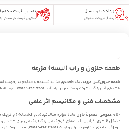
پرداخت درب منزل
تضمین قیمت محصول
بعد از دریافت سفارش
کمترین قیمت در سطح این
طعمه حلزون و راب (لیسه) مزرعه
طعمه حلزون‌کش مزرعه
، یک طعمه‌ی جذاب، کشنده و مقاوم به رطوبت است
پلت‌های آبی رنگ، فشرده و مقاوم در برابر آب (Water-resistant) فرموله شده تا در شرایط مرطوب و پس از آبیاری یا بارندگی نیز اثر خود را حفظ کند.
مشخصات فنی و مکانیسم اثر علمی
· نام عمومی:
معمولاً حاوی ماده مؤثره متالدئید (Metaldehyde) یا فریک فسفات (Iron(III) Phosphate) می‌باشد. (با توجه به رنگ آبی، احتمالاً متالدئید است. برای تأیید دقیق به برچسب محصول مراجعه شود).
· شکل ظاهری:
گرانول یا پلت‌های کوچک آبی رنگ (رنگ آبی برای هشدار و ج
· ویژگی کلیدی:
مقاوم در برابر رطوبت (Water-resistant) – به سرعت در باران یا آبیاری حل نمی‌شود و برای مدت طولانی‌تری در محیط باقی می‌ماند.