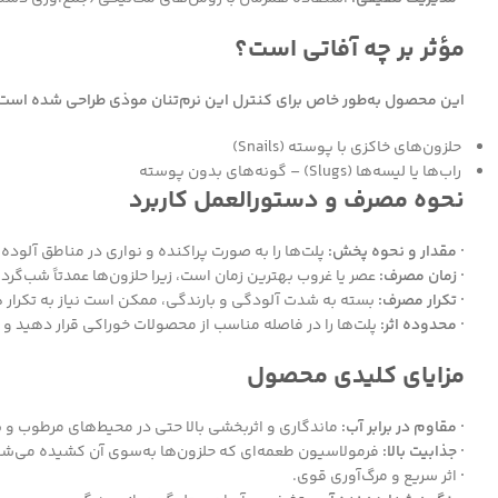
مؤثر بر چه آفاتی است؟
این محصول به‌طور خاص برای کنترل این نرم‌تنان موذی طراحی شده است
حلزون‌های خاکزی با پوسته (Snails)
راب‌ها یا لیسه‌ها (Slugs) – گونه‌های بدون پوسته
نحوه مصرف و دستورالعمل کاربرد
· مقدار و نحوه پخش:
پلت‌ها را به صورت پراکنده و نواری در مناطق آلوده، 
· زمان مصرف:
عصر یا غروب بهترین زمان است، زیرا حلزون‌ها عمدتاً شب‌گرد
· تکرار مصرف:
بسته به شدت آلودگی و بارندگی، ممکن است نیاز به تکرار هر ۱۰ تا ۱۴ روز داشته با
· محدوده اثر:
پلت‌ها را در فاصله مناسب از محصولات خوراکی قرار دهید و
مزایای کلیدی محصول
· مقاوم در برابر آب:
ماندگاری و اثربخشی بالا حتی در محیط‌های مرطوب و پس
· جذابیت بالا:
فرمولاسیون طعمه‌ای که حلزون‌ها به‌سوی آن کشیده می‌شو
·
اثر سریع و مرگ‌آوری قوی.