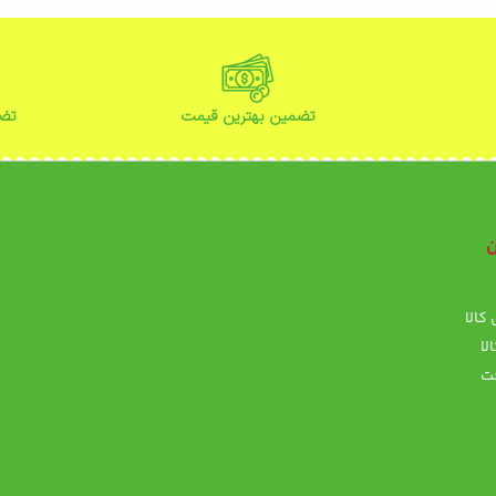
تضمین بهترین قیمت
تضم
ن
ن
کالا
پ
لا
ت