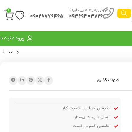
نیاز به راهنمایی دارید؟
0
09369303726 - 09028776465
ورود / ثبت نا
اشتراک گذاری:
تضمین اصالت و کیفیت کالا
ارسال با پست پیشتاز
تضمین کمترین قیمت