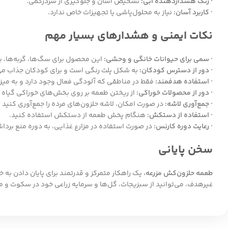
· رنگ هشداردهنده آبی:
تشخیص آسان و جلوگیری از سردرگمی.
· کاربرد آسان:
نیاز به محلول‌پاشی یا تجهیزات خاص ندارد.
نکات ایمنی و هشدارهای بسیار مهم
· سمی برای حیوانات خانگی و وحشی:
این محصول برای سگ‌ها، گربه‌ها، پر
· دور از دسترس کودکان:
به شکل پلت رنگی است و برای کودکان جذاب می‌
· استفاده هدفمند:
فقط در مناطقی که آلودگی فعال وجود دارد و به می
· دور از محصولات خوراکی:
از ریختن طعمه بر روی بخش‌های خوراکی گیاه 
· جمع‌آوری لاشه:
در صورت امکان، لاشه حلزون‌های مرده را جمع‌آوری کنید
· استفاده از دستکش:
هنگام پخش طعمه از دستکش استفاده کنید.
· رعایت دوره کارنس:
در صورت استفاده در مزارع غذایی، به دوره منع برداش
سخن پایانی
طعمه حلزون‌کش مزرعه،
یک راهکار متمرکز و قدرتمند برای پایان دادن به 
غیرهدف، می‌توانید از سبزیجات، گل‌ها و سرمایه زراعی خود در سکوت و