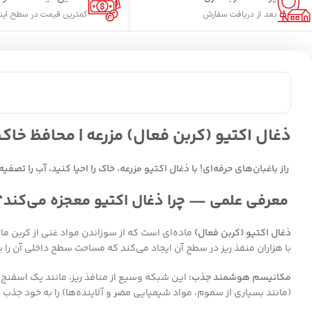
بعد از دریافت سفارش
کمترین قیمت در سطح این
ذغال اکتیو (کربن فعال) مزرعه | محافظ خا
راز باغبان‌های حرفه‌ای! با ذغال اکتیو مزرعه، خاک را احیا کنید، آب را تص
معرفی علمی — چرا ذغال اکتیو معجزه می‌کند؟
ذغال اکتیو (کربن فعال)
با هزاران منفذ ریز در سطح آن ایجاد می‌کند که مساحت سطح داخلی آن ر
مکانیسم هوشمند جذب:
این شبکه وسیع از منافذ ریز، مانند یک اسفنج 
(مانند بسیاری از سموم، مواد شیمیایی مضر و آلاینده‌ها) را به خود جذ