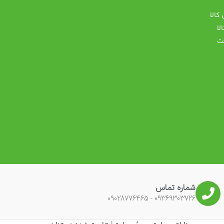
کالا
پ
لا
ت
شماره تماس
09369303726 - 09028776465