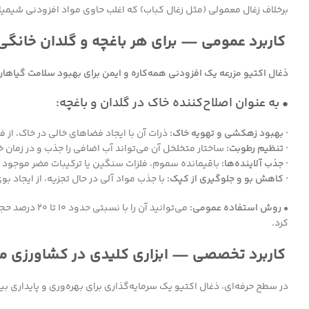
برخلاف زغال معمولی (مثل زغال کباب) که اغلب حاوی مواد افزودنی شیمی
کاربرد عمومی — برای هر باغچه و گلدان خانگی
ذغال اکتیو مزرعه یک افزودنی همه‌کاره و ایمن برای بهبود سلامت گیاه
• به عنوان اصلاح‌کننده خاک در گلدان و باغچه:
· بهبود زهکشی و تهویه خاک:
ذرات آن با ایجاد فضاهای خالی در خاک، از 
· تنظیم رطوبت:
ساختار متخلخل آن می‌تواند آب اضافی را جذب و در زمان
· جذب آلاینده‌ها:
باقیمانده سموم، فلزات سنگین یا ترکیبات مضر موجود در
· کاهش بو و جلوگیری از کپک:
با جذب مواد آلی در حال تجزیه، از ایجاد 
• روش استفاده عمومی:
می‌توانید آ
کرد.
کاربرد تخصصی — ابزاری کلیدی در کشاورزی م
در سطح حرفه‌ای، ذغال اکتیو یک سرمایه‌گذاری برای بهره‌وری و پایداری