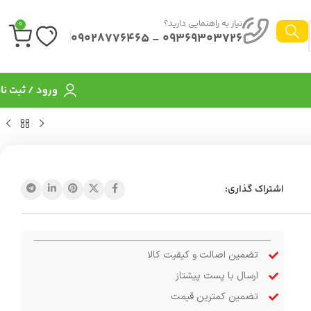
نیاز به راهنمایی دارید؟
0
09369303726 - 09028776465
ورود / ثبت نا
اشتراک گذاری:
تضمین اصالت و کیفیت کالا
ارسال با پست پیشتاز
تضمین کمترین قیمت