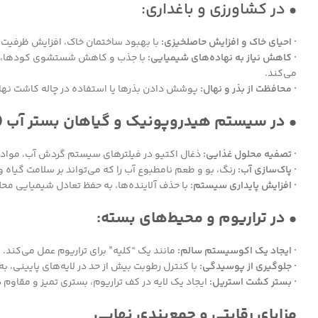
• در کشاورزی و باغداری:
· احیای خاک و افزایش حاصلخیزی:
با بهبود ساختمان خاک، افزایش ظرفیت ن
· کاهش نیاز به نهاده‌های شیمیایی:
با جذب و کاهش شستشوی کودها، کارا
می‌کند.
· محافظت از بذر و نهال:
پوشش دادن بذرها یا استفاده در چاله کاشت نهال،
• در سیستم هیدروپونیک و گیاهان بستر آب (م
· تصفیه محلول غذایی:
ذغال اکتیو در فیلترهای سیستم گردش آب، مواد آل
· پاک‌سازی آب:
رنگ، بو و طعم نامطبوع آب را که می‌تواند بر سلامت گیاه و ح
· افزایش پایداری سیستم:
با حذف آلاینده‌ها، به حفظ تعادل شیمیایی م
• در تراریوم و محیط‌های بسته:
· ایجاد یک اکوسیستم سالم:
مانند یک “کلیه” برای تراریوم عمل می‌کند.
· جلوگیری از پوسیدگی:
با کنترل رطوبت بیش از حد در لایه‌های پایینی، 
· بستر کشت استریل:
ایجاد یک لایه در کف تراریوم، بستری تمیز و مقاوم د
مزایای رقابتی و جمع‌بندی نهایی