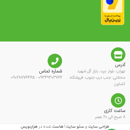
آدرس
شماره تماس
تهران، بلوار نبرد، بازار گل شهید
محلاتی، جنب درب جنوب، فروشگاه
09369303726 - 09028776465
کشاورز
ساعت کاری
8 صبح الی 20 عصر
طراحی سایت
و
سئو سایت
|
هاست
شده در
هزارنویس