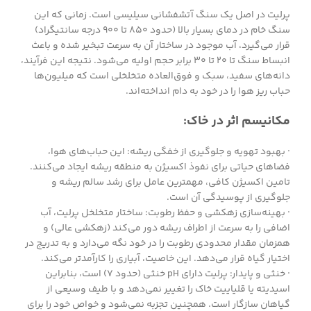
پرلیت در اصل یک سنگ آتشفشانی سیلیسی است. زمانی که این
سنگ خام در دمای بسیار بالا (حدود ۸۵۰ تا ۹۰۰ درجه سانتیگراد)
قرار می‌گیرد، آب موجود در ساختار آن به سرعت تبخیر شده و باعث
انبساط سنگ تا ۲۰ تا ۳۰ برابر حجم اولیه می‌شود. نتیجه این فرآیند،
دانه‌های سفید، سبک و فوق‌العاده متخلخلی است که میلیون‌ها
حباب ریز هوا را در خود به دام انداخته‌اند.
مکانیسم اثر در خاک:
· بهبود تهویه و جلوگیری از خفگی ریشه: این حباب‌های هوا،
فضاهای حیاتی برای نفوذ اکسیژن به منطقه ریشه ایجاد می‌کنند.
تامین اکسیژن کافی، مهمترین عامل برای رشد سالم ریشه و
جلوگیری از پوسیدگی آن است.
· بهینه‌سازی زهکشی و حفظ رطوبت: ساختار متخلخل پرلیت، آب
اضافی را به سرعت از اطراف ریشه دور می‌کند (زهکشی عالی) و
همزمان مقدار محدودی رطوبت را در خود نگه می‌دارد و به تدریج در
اختیار گیاه قرار می‌دهد. این خاصیت، آبیاری را کارآمدتر می‌کند.
· خنثی و پایدار: پرلیت دارای pH خنثی (حدود ۷) است، بنابراین
اسیدیته یا قلیاییت خاک را تغییر نمی‌دهد و با طیف وسیعی از
گیاهان سازگار است. همچنین تجزبه نمی‌شود و خواص خود را برای