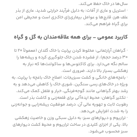
سال‌ها در خاک حفظ می‌کند.
· استریل و عاری از آفات: به دلیل فرآیند حرارتی شدید، عاری از بذر
علف هرز، قارچ‌ها و عوامل بیماری‌زای خاک‌زی است و محیطی امن
برای گیاه فراهم می‌کند.
کاربرد عمومی – برای همه علاقه‌مندان به گل و گیاه
· گیاهان آپارتمانی: مخلوط کردن پرلیت با خاک گلدان (معمولاً ۲۰ تا
۳۰ درصد حجم)، از فشرده شدن خاک جلوگیری کرده و ریشه‌ها را
سالم نگه می‌دارد. برای کاکتوس‌ها و ساکولنت‌ها که نیاز به
زهکشی بسیار بالا دارند، ضروری است.
· باغچه‌های خانگی و کشت سبزیجات: اصلاح خاک باغچه با پرلیت، به
ویژه در خاک‌های رسی سنگین، شوری خاک را کاهش می‌دهد و به
رشد بهتر گیاهانی مانند گوجه‌فرنگی، خیار و فلفل کمک می‌کند.
· تکثیر گیاهان: محیط ایده‌آلی برای قلمه‌زنی و کاشت بذر است.
رطوبت ثابت و تهویه عالی آن، درصد موفقیت ریشه‌زایی و جوانه‌زنی
را به شدت افزایش می‌دهد.
· تراریوم و دیوارهای سبز: به دلیل سبکی وزن و خاصیت زهکشی
بالا، یکی از اجزای کلیدی در ساخت تراریوم و محیط کشت دیوارهای
سبز محسوب می‌شود.