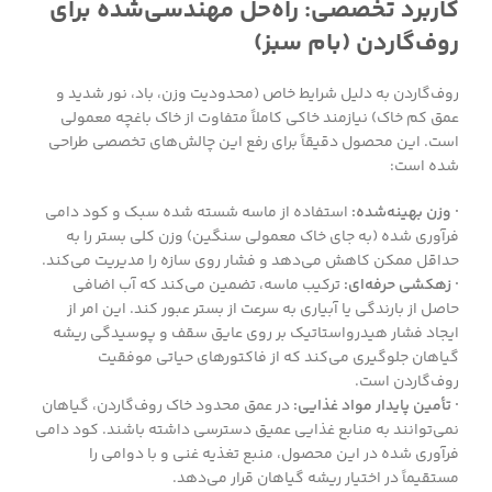
کاربرد تخصصی: راه‌حل مهندسی‌شده برای
روف‌گاردن (بام سبز)
روف‌گاردن به دلیل شرایط خاص (محدودیت وزن، باد، نور شدید و
عمق کم خاک) نیازمند خاکی کاملاً متفاوت از خاک باغچه معمولی
است. این محصول دقیقاً برای رفع این چالش‌های تخصصی طراحی
شده است:
· وزن بهینه‌شده:
استفاده از ماسه شسته شده سبک و کود دامی
فرآوری شده (به جای خاک معمولی سنگین) وزن کلی بستر را به
حداقل ممکن کاهش می‌دهد و فشار روی سازه را مدیریت می‌کند.
· زهکشی حرفه‌ای:
ترکیب ماسه، تضمین می‌کند که آب اضافی
حاصل از بارندگی یا آبیاری به سرعت از بستر عبور کند. این امر از
ایجاد فشار هیدرواستاتیک بر روی عایق سقف و پوسیدگی ریشه
گیاهان جلوگیری می‌کند که از فاکتورهای حیاتی موفقیت
روف‌گاردن است.
· تأمین پایدار مواد غذایی:
در عمق محدود خاک روف‌گاردن، گیاهان
نمی‌توانند به منابع غذایی عمیق دسترسی داشته باشند. کود دامی
فرآوری شده در این محصول، منبع تغذیه غنی و با دوامی را
مستقیماً در اختیار ریشه گیاهان قرار می‌دهد.