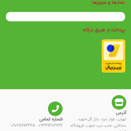
نمادها و مجوزها
پرداخت از طریق درگاه
آدرس
شماره تماس
تهران، بلوار نبرد، بازار گل شهید
محلاتی، جنب درب جنوب، فروشگاه
09369303726 - 09028776465