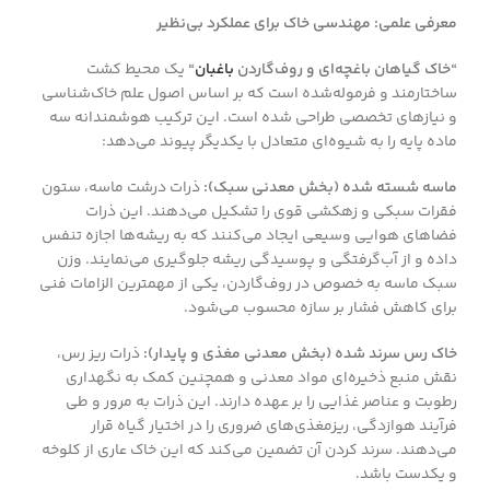
معرفی علمی: مهندسی خاک برای عملکرد بی‌نظیر
“خاک گیاهان باغچه‌ای و روف‌گاردن
باغبان
“
یک محیط کشت
ساختارمند و فرموله‌شده است که بر اساس اصول علم خاک‌شناسی
و نیازهای تخصصی طراحی شده است. این ترکیب هوشمندانه سه
ماده پایه را به شیوه‌ای متعادل با یکدیگر پیوند می‌دهد:
ماسه شسته شده (بخش معدنی سبک):
ذرات درشت ماسه، ستون
فقرات سبکی و زهکشی قوی را تشکیل می‌دهند. این ذرات
فضاهای هوایی وسیعی ایجاد می‌کنند که به ریشه‌ها اجازه تنفس
داده و از آب‌گرفتگی و پوسیدگی ریشه جلوگیری می‌نمایند. وزن
سبک ماسه به خصوص در روف‌گاردن، یکی از مهمترین الزامات فنی
برای کاهش فشار بر سازه محسوب می‌شود.
خاک رس سرند شده (بخش معدنی مغذی و پایدار):
ذرات ریز رس،
نقش منبع ذخیره‌ای مواد معدنی و همچنین کمک به نگهداری
رطوبت و عناصر غذایی را بر عهده دارند. این ذرات به مرور و طی
فرآیند هوازدگی، ریز‌مغذی‌های ضروری را در اختیار گیاه قرار
می‌دهند. سرند کردن آن تضمین می‌کند که این خاک عاری از کلوخه
و یکدست باشد.