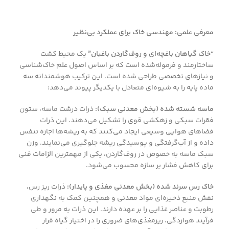
معرفی علمی: مهندسی خاک برای عملکرد بی‌نظیر
“خاک گیاهان باغچه‌ای و روف‌گاردن باغبان”
یک محیط کشت
ساختارمند و فرموله‌شده است که بر اساس اصول علم خاک‌شناسی
و نیازهای تخصصی طراحی شده است. این ترکیب هوشمندانه سه
ماده پایه را به شیوه‌ای متعادل با یکدیگر پیوند می‌دهد:
ماسه شسته شده (بخش معدنی سبک):
ذرات درشت ماسه، ستون
فقرات سبکی و زهکشی قوی را تشکیل می‌دهند. این ذرات
فضاهای هوایی وسیعی ایجاد می‌کنند که به ریشه‌ها اجازه تنفس
داده و از آب‌گرفتگی و پوسیدگی ریشه جلوگیری می‌نمایند. وزن
سبک ماسه به خصوص در روف‌گاردن، یکی از مهمترین الزامات فنی
برای کاهش فشار بر سازه محسوب می‌شود.
خاک رس سرند شده (بخش معدنی مغذی و پایدار):
ذرات ریز رس،
نقش منبع ذخیره‌ای مواد معدنی و همچنین کمک به نگهداری
رطوبت و عناصر غذایی را بر عهده دارند. این ذرات به مرور و طی
فرآیند هوازدگی، ریز‌مغذی‌های ضروری را در اختیار گیاه قرار