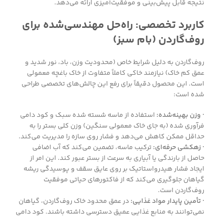
نتیجه قابل پیش‌بینی و موفقیت‌آمیزی ارائه می‌دهد.
کاربرد تخصصی: راه‌حل مهندسی‌شده برای
روف‌گاردن (بام سبز)
روف‌گاردن به دلیل شرایط خاص (محدودیت وزن، باد، نور شدید و
عمق کم خاک) نیازمند خاکی کاملاً متفاوت از خاک باغچه معمولی
است. این محصول دقیقاً برای رفع این چالش‌های تخصصی طراحی
شده است:
· وزن بهینه‌شده:
استفاده از ماسه شسته شده سبک و کود دامی
فرآوری شده (به جای خاک معمولی سنگین) وزن کلی بستر را به
حداقل ممکن کاهش می‌دهد و فشار روی سازه را مدیریت می‌کند.
· زهکشی حرفه‌ای:
ترکیب ماسه، تضمین می‌کند که آب اضافی
حاصل از بارندگی یا آبیاری به سرعت از بستر عبور کند. این امر از
ایجاد فشار هیدرواستاتیک بر روی عایق سقف و پوسیدگی ریشه
گیاهان جلوگیری می‌کند که از فاکتورهای حیاتی موفقیت
روف‌گاردن است.
· تأمین پایدار مواد غذایی:
در عمق محدود خاک روف‌گاردن، گیاهان
نمی‌توانند به منابع غذایی عمیق دسترسی داشته باشند. کود دامی