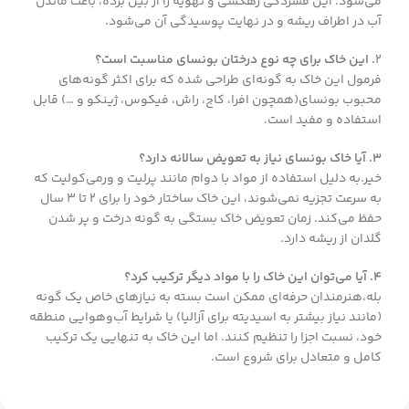
می‌شود. این فشردگی زهکشی و تهویه را از بین برده، باعث ماندن
آب در اطراف ریشه و در نهایت پوسیدگی آن می‌شود.
2
. این خاک برای چه نوع درختان بونسای مناسبت است؟
فرمول این خاک به گونه‌ای طراحی شده که برای اکثر گونه‌های
محبوب بونسای(همچون افرا، کاج، راش، فیکوس، ژینکو و …) قابل
استفاده و مفید است.
3. آیا خاک بونسای نیاز به تعویض سالانه دارد؟
خیر.به دلیل استفاده از مواد با دوام مانند پرلیت و ورمی‌کولیت که
به سرعت تجزیه نمی‌شوند، این خاک ساختار خود را برای ۲ تا ۳ سال
حفظ می‌کند. زمان تعویض خاک بستگی به گونه درخت و پر شدن
گلدان از ریشه دارد.
4. آیا می‌توان این خاک را با مواد دیگر ترکیب کرد؟
بله،هنرمندان حرفه‌ای ممکن است بسته به نیازهای خاص یک گونه
(مانند نیاز بیشتر به اسیدیته برای آزالیا) یا شرایط آب‌وهوایی منطقه
خود، نسبت اجزا را تنظیم کنند. اما این خاک به تنهایی یک ترکیب
کامل و متعادل برای شروع است.