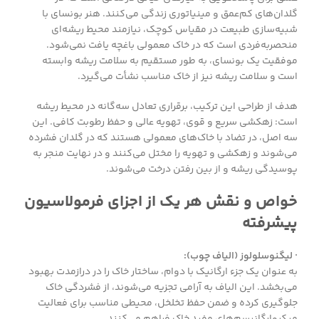
گلدان‌های کم‌عمق و مینیاتوری زندگی می‌کنند. هنر بونسای با
شبیه‌سازی طبیعت در مقیاس کوچک، نیازمند محیط ریشه‌ای
منحصربه‌فردی است که در خاک معمولی باغچه یافت نمی‌شود.
موفقیت یک بونسای، به طور مستقیم به سلامت ریشه وابسته
است و سلامت ریشه نیز از خاک مناسب نشأت می‌گیرد.
هدف از طراحی این ترکیب، برقراری تعادل سه‌گانه در محیط ریشه
است: زهکشی سریع و قوی، تهویه عالی و حفظ رطوبت کافی. این
سه اصل، در تضاد با خاک‌های معمولی هستند که در گلدان فشرده
می‌شوند و زهکشی و تهویه را مختل می‌کنند و در نهایت منجر به
پوسیدگی ریشه و از بین رفتن درخت می‌شوند.
خواص و نقش هر یک از اجزای فرمولاسیون
پیشرفته
· لیگنوسلولوز (الیاف چوب):
به عنوان یک جزء ارگانیک با دوام، ساختار خاک را در درازمدت بهبود
می‌بخشد. این الیاف به آرامی تجزیه می‌شوند، از فشردگی خاک
جلوگیری کرده و ضمن حفظ تخلخل، محیطی مناسب برای فعالیت
میکروارگانیسم‌های مفید خاک فراهم می‌کنند.