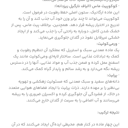
· کوکوپیت ماس (الیاف نارگیل ریزدانه):
این ماده ارگانیک، ستون اصلی حفظ رطوبت در فرمول است.
کوکوپیت می‌تواند تا چند برابر وزن خود آب جذب کند و آن را به
تدریج در اختیار ریشه قرار دهد. همچنین، برخلاف پیت ماس، پس از
خشک شدن کامل، دوباره به راحتی آب را جذب می‌کند و از ایجاد
خشکی غیرقابل نفوذ در گلدان جلوگیری می‌نماید.
· ورمی‌کولیت:
یک ماده معدنی سبک و استریل که عملکرد آن تنظیم رطوبت و
کمک به تبادلات غذایی است. ساختار لایه‌ای ومی‌کولیت مانند یک
اسفنج عمل کرده و ضمن جذب آب و مواد غذایی، آنها را در دسترس
ریشه نگه می‌دارد و به رشد سالم و پایدار گیاه کمک می‌کند.
· پرلیت:
دانه‌های سفید و سبک معدنی که مسئولیت زهکشی و تهویه
بی‌نظیر را بر عهده دارند. ذرات پرلیت با ایجاد فضاهای هوایی متعدد
در خاک، از فشردگی آن جلوگیری کرده و اکسیژن ضروری را به ریشه
می‌رسانند و آب اضافی را به سرعت از گلدان خارج می‌کنند.
نتیجه ترکیب:
این چهار ماده در کنار هم، محیطی ایده‌آل ایجاد می‌کنند که در آن