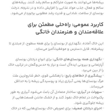
ریشه‌ها می‌توانند به صورت متراکم و سالم رشد کنند. ریشه‌های
سالم و فعال، جذب مواد غذایی را افزایش داده و در نتیجه، درخت
بونسای از سلامت، شادابی و قدرت رشد مطلوبی برخوردار می‌شود.
کاربرد عمومی: راه‌حلی مطمئن برای
علاقه‌مندان و هنرمندان خانگی
این خاک آماده، نگهداری از بونسای را برای همه سطوح، از مبتدی تا
پیشرفته، قابل دسترس و موفقیت‌آمیز می‌سازد.
· نگهداری همه بونسای‌های خانگی:
برای انواع درختان بونسای
آپارتمانی و بیرونی ایده‌آل است و نیاز به حدس‌و‌گمان در ترکیب خاک
را از بین می‌برد.
· پیشگیری از خطاهای رایج:
با زهکشی قوی، خطر شایع‌ترین علت
مرگ بونسای‌ها یعنی آبیاری زیاد و پوسیدگی ریشه را به حداقل
می‌رساند.
· سهولت در آبیاری:
ساختار متعادل آن باعث می‌شود آبیاری به طور
یکنواخت در تمام خاک نفوذ کند و از خشک ماندن قسمت‌هایی از
ریشه جلوگیری شود.
· احیای درختان ضعیف:
برای تعویض خاک بونسای‌هایی که در خاک