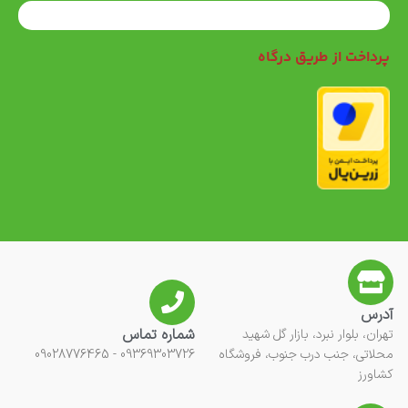
پرداخت از طریق درگاه
آدرس
شماره تماس
تهران، بلوار نبرد، بازار گل شهید
محلاتی، جنب درب جنوب، فروشگاه
09369303726 - 09028776465
کشاورز