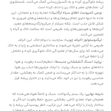
ریشه جلوگیری کرده و به اکسیژن‌رسانی کمک می‌کنند. شستشوی
آن، نمک‌های مضر و خاک ریز را حذف کرده است.
· ورمی کمپوست (طلای سیاه ارگانیک):
تغذیه زنده و متعادل. این
ماده نه تنها حاوی تمام ریزمغذی‌ها و درشتمغذی‌های ضروری به
شکل قابل جذب است، بلکه سرشار از میکروارگانیسم‌های مفید،
آنزیم‌ها و هورمون‌های رشد طبیعی است که سلامت خاک و گیاه را
تضمین می‌کنند.
· لیگنوسلولوز (الیاف چوب):
سازه‌بند با دوام خاک. این الیاف
طبیعی به آرامی تجزیه می‌شوند و ساختاری اسفنجی و پایدار به خاک
می‌دهند که برای سال‌ها از فشردگی خاک جلوگیری کرده و تخلخل
آن را حفظ می‌کند.
· پرلیت (سنگ آتشفشانی منبسط):
تنظیم‌کننده رطوبت و هوا.
دانه‌های سفید و سبک پرلیت، با ایجاد میلیون‌ها حباب ریز هوا،
تهویه خاک را به حداکثر می‌رسانند و ضمن کمک به زهکشی، مقدار
مناسبی رطوبت را نیز در خود نگه می‌دارند و در اختیار ریشه قرار
می‌دهند.
نتیجه نهایی:
یک بستر یکنواخت، سبک و کاملاً هوادهی‌شده که
همزمان مواد مغذی کافی، زهکشی سریع، حفظ رطوبت ایده‌آل و
ساختار پایدار را ارائه می‌دهد. این ترکیب، خطر پوسیدگی ریشه را به
حداقل رسانده و حداکثر شرایط برای رشد سریع و سالم ریشه‌ها را