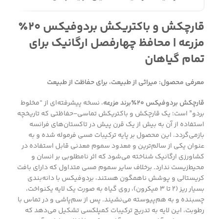
قارچکش و باکتریکش بردوفیکس ۲۰٪
مزرعه | محافظ چهارفصل ارگانیک برای
تمام گیاهان
معرفی محصول: میراثی از طبیعت، برای حفاظت از طبیعت
قارچکش بردوفیکس ۲۰٪برند مزرعه
، نسخه پیشرفته‌ای از “مخلوط
بردو” است؛ یک قارچکش و باکتریکش تماسی-حفاظتی که تاریخچه
استفاده از آن به بیش از یک قرن پیش در تاکستان‌های فرانسه
بازمی‌گردد. این محصول بر پایه ترکیبات مسی فرموله شده و به
عنوان یکی از سالم‌ترین و معدود سموم معدنی قابل استفاده در
کشاورزی ارگانیک شناخته می‌شود که اثر نامطلوبی بر انسان و
محیط‌زیست ندارد. برخلاف سایر سموم مسی متداول که دارای بافت
کریستالی و پوشش ناهمگون هستند، بردوفیکس با دانه‌بندی
بسیار ریز (۲ تا ۳ میکرون)، روی گیاه به صورت یک لایه یکنواخت،
چسبنده و به هم‌پیوسته می‌نشیند. پس از سم‌پاشی و در تماس با
رطوبت، این لایه به تدریج ترکیبات کمپلکسی تشکیل می‌دهد که