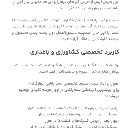
ابزار هرس (پس از هرس گیاهان بیمار) و نیز ضدعفونی بذر قبل از
کاشت، یک روش موثر و مطمئن است.
نسبت ترکیب پایه:
برای اکثر مصارف عمومی محلول‌پاشی، نسبت ۱۰
سی‌سی در ۱ لیتر آب (معادل ۱٪ یا ۱۰ در هزار) نقطه شروع مناسبی
است. با این حال، همیشه دستورالعمل روی بسته بندی محصول یا
توصیه کارشناس را ملاک قرار دهید.
کاربرد تخصصی کشاورزی و باغداری
بردوفیکس
سنگ‌بنای یک برنامه پیشگیرانه قدرتمند در مدیریت
بیماری‌های درختان میوه و محصولات زراعی است.
اصول و زمان‌بندی مصرف تخصصی (سم‌پاشی چهارگانه)
برای بیشترین اثربخشی،سم‌پاشی در چهار مرحله کلیدی توصیه
می‌شود:
· پاییز:
پس از ریزش حدود ۷۰٪ برگ‌ها با غلظت ۱۰ در هزار.
· زمستان:
قبل از تورم جوانه‌ها با غلظت ۱۰ در هزار.
· بهار:
بعد از ریزش گلبرگ‌ها با غلظت ۵ در هزار.
· تشکیل میوه:
پس از تشکیل میوه با غلظت ۵ در هزار.