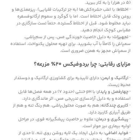
(۵ در هزار) را به کار ببرید.
· اختلاط:
با اغلب حشره‌کش‌ها (به جز ترکیبات قلیایی)، ریز‌مغذی‌ها و
روغن ولک قابل اختلاط است. اما با گوگرد و سموم ارگانوفسفره
نباید مخلوط شود. قبل از اختلاط گسترده، حتماً تست سازگاری در
مقیاس کوچک انجام دهید.
· تجهیزات:
به دلیل خاصیت خورندگی مس، پس از سم‌پاشی،
سمپاش را کاملاً با آب بشویید. برای تهیه محلول یکنواخت، استفاده
از سمپاش مجهز به همزن ضروری است.
مزایای رقابتی: چرا بردوفیکس ۲۰٪ مزرعه؟
· ارگانیک و ایمن:
دارای تاییدیه برای کشاورزی ارگانیک و دوستدار
محیط زیست.
· چهارفصل و پایدار:
با pH خنثی (حدود ۷) در همه فصل‌ها قابل
استفاده و به دلیل آزادسازی تدریجی مس، اثر ماندگاری دارد.
· کاربری چندگانه:
هم به صورت محلول‌پاشی، هم رنگ تنه و هم از
طریق آبیاری کاربرد دارد.
· پیشگیری و درمان:
علاوه بر خاصیت پیشگیرانه قوی، در مراحل
اولیه بیماری نیز موثر است.
· فواید اضافی:
به دلیل ایجاد یک لایه روشن روی تنه، تا حدی از