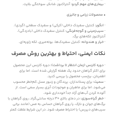
· بیماری‌های مهم گردو:
آنتراکنوز، شانکر، سوختگی بلایت.
• محصولات زراعی و جالیزی
· انگور:
کنترل سفیدک داخلی (کرکی) و سفیدک سطحی (گردی).
· سیب‌زمینی و گوجه‌فرنگی:
کنترل سفیدک داخلی (بادزدگی)،
آنتراکنوز، لکه‌های برگ.
· خیار و هندوانه:
کنترل سفیدک‌ها، بوته‌میری، لکه زاویه‌ای.
نکات ایمنی، احتیاط و بهترین روش مصرف
· دوره کارنس (زمان انتظار تا برداشت):
دوره کارنس این محصول
برای اکثر گیاهان حدود یک هفته گزارش شده است، اما برای
اطمینان، برچسب محصول را بررسی کنید.
· سمیت:
برای پستانداران، پرندگان و زنبور عسل کم‌خطر محسوب
می‌شود، اما برای ماهیان و موجودات آبزی بسیار سمی است. از
آلوده کردن آب‌های آزاد جداً خودداری شود.
· خطر گیاه‌سوزی:
در دمای بالای ۳۰ درجه سانتی‌گراد، روی گیاهان با
برگ‌های جوان و نازک، یا روی گیاهان حساس به مس (مانند برخی
سیب‌های دیررس) با احتیاط مصرف شود. در این شرایط غلظت کمتر