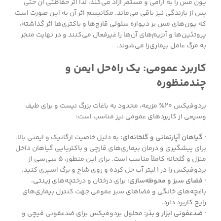
یون مس را به آرامی و مستمر آزاد می‌کند، لذا اثر حفاظتی آن حتی
پس از بارندگی نیز باقی می‌ماند. مکانیسم اثر آن به این صورت است
که یون‌های مس بر دیواره سلولی قارچ‌ها و باکتری‌ها اثر گذاشته،
پروتئین‌ها و آنزیم‌های آن‌ها را غیرفعال می‌کنند و در نهایت منجر
به مرگ عامل بیماری‌زا می‌شوند.
کاربرد عمومی: یک راه‌حل ایمن و
چندمنظوره
بردوفیکس ۲۰٪ مزرعه، محدود به باغات بزرگ نیست و برای طیف
وسیعی از کاربردهای عمومی نیز مناسب است:
· گیاهان آپارتمانی و گلخانه‌ای:
به دلیل خاصیت ارگانیک و ایمنی بالا،
برای پیشگیری و درمان بیماری‌های قارچی و باکتریایی گیاهان داخل
منزل و گلخانه کاملاً مناسب است. برای این منظور، ۵ سی‌سی از
بردوفیکس را در ۱ لیتر آب حل کرده و روی شاخ و برگ اسپری کنید.
· فضای سبز و محوطه‌سازی:
برای درختان و درختچه‌های زینتی،
باغچه‌های خانگی و فضاهای سبز عمومی جهت کنترل بیماری‌های
رایج کاربرد دارد.
· ضدعفونی ابزار و بذر:
محلول بردوفیکس برای ضدعفونی قیچی و