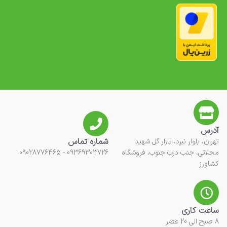
آدرس
شماره تماس
تهران، بلوار نبرد، بازار گل شهید
محلاتی، جنب درب جنوب، فروشگاه
09369303726 - 09028776465
کشاورز
ساعت کاری
8 صبح الی 20 عصر