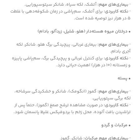
· بیماری‌های مهم:
آتشک، لکه سیاه، شانکر سیتوسپورایی.
· نکته کاربردی:
برای آتشک، سم‌پاشی در زمان شکوفه‌دهی با غلظت
۵ در هزار نیز توصیه شده است.
• درختان میوه هسته‌دار (هلو، شلیل، زردآلو، بادام)
· بیماری‌های مهم:
بیماری غربالی، پیچیدگی برگ هلو، شانکر، لکه
آجری بادام.
· نکته کاربردی:
برای کنترل غربالی و پیچیدگی برگ، سم‌پاشی پاییزه
و زمستانه (۱۰ در هزار) اهمیت حیاتی دارد.
• پسته
· بیماری‌های مهم:
گموز (انگومک)، شانکر و خشکیدگی سرشاخه،
لکه برگی سپتوریایی.
· نکته کاربردی:
در صورت مشاهده ترشح صمغ (گموز)، حتماً پس از
تراشیدن بافت آلوده، محل زخم با بردوفیکس غلیظ پانسمان شود.
• مرکبات و گردو
· بیماری‌های مهم مرکبات:
شانکر، گموز.