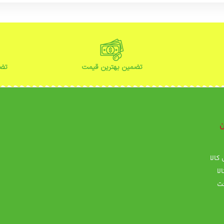
تضمین بهترین قیمت
تضم
ن
ن
کالا
پ
لا
ت