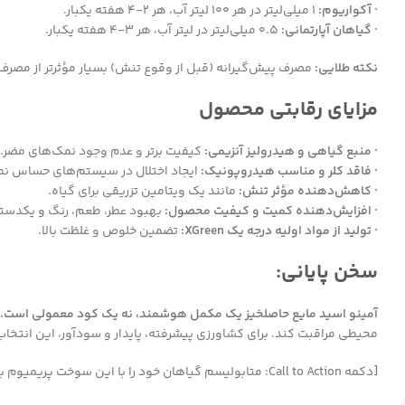
· آکواریوم:
۱ میلی‌لیتر در هر ۱۰۰ لیتر آب، هر ۲-۴ هفته یکبار.
· گیاهان آپارتمانی:
۰.۵ میلی‌لیتر در لیتر آب، هر ۳-۴ هفته یکبار.
نکته طلایی:
مصرف پیش‌گیرانه (قبل از وقوع تنش) بسیار مؤثرتر از مصرف
مزایای رقابتی محصول
· منبع گیاهی و هیدرولیز آنزیمی:
کیفیت برتر و عدم وجود نمک‌های مضر.
· فاقد کلر و مناسب هیدروپونیک:
ایجاد اختلال در سیستم‌های حساس نمی
· کاهش‌دهنده مؤثر تنش:
مانند یک ویتامین تزریقی برای گیاه.
· افزایش‌دهنده کمیت و کیفیت محصول:
بهبود عطر، طعم، رنگ و یکدست
· تولید از مواد اولیه درجه یک XGreen:
تضمین خلوص و غلظت بالا.
سخن پایانی:
آمینو اسید مایع حاصلخیز یک مکمل هوشمند، نه یک کود معمولی است.
محیطی مراقبت کند. برای کشاورزی پیشرفته، پایدار و سودآور، این انتخا
[دکمه Call to Action: متابولیسم گیاهان خود را با این سوخت پریمیوم بهینه کنید! همین حالا خریداری نمایید.]