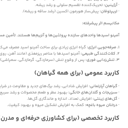
· آرژینین:
تحریک‌کننده تقسیم سلولی و رشد ریشه.
· تریپتوفان:
پیش‌ساز هورمون اکسین (رشد ساقه و ریشه).
مکانیسم اثر پیشرفته:
آمینو اسیدها واحدهای سازنده پروتئین‌ها و آنزیم‌ها هستند. تأمین مست
1. صرفه‌جویی انرژی:
گیاه انرژی زیادی برای ساخت آمینو اسید مصرف می‌ک
2. کلات‌کنندگی طبیعی:
آمینو اسیدها با عناصر ریزمغذی (مانند آهن، رو
3. تنش‌زدایی فوری:
پس از وقوع تنش (سرمازدگی، گرمازدگی، سمپاشی)، آم
کاربرد عمومی (برای همه گیاهان)
· گیاهان آپارتمانی:
افزایش شادابی، رشد برگ‌های جدید و مقاومت در شرایط
· سبزیجات و گلدان‌های خانگی:
بهبود عطر و طعم محصولات و رشد سریع‌تر
· گل‌های زینتی:
افزایش تعداد، اندازه و ماندگاری گل‌ها.
· درختان میوه باغچه:
کمک به افزایش تشکیل میوه و بهبود کیفیت.
کاربرد تخصصی (برای کشاورزی حرفه‌ای و مدرن)