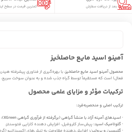
بعد از دریافت سفارش
کمترین قیمت در سطح این
آمینو اسید مایع حاصلخیز
محصول آمینو اسید مایع حاصلخیز،
فعال) است که مستقیماً توسط گیاه جذب شده و به عنوان سوخت سریع، کا
ترکیبات مؤثر و مزایای علمی محصول
ترکیب اصلی و منحصربه‌فرد:
· اسیدهای آمینه آزاد با منشأ گیاهی (برگرفته از فرآوری گیاهی XGreen):
· گلوتامیک اسید:
پیش‌ساز کلروفیل، افزایش دهنده کارایی فتوسنتز.
· گلیسین و پرولین:
افزایش‌دهنده مقاومت به تنش‌های اکسیداتیو (گرما