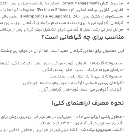
مدیریت تنش (Stress Management):
استفاده بلافاصله قبل و بعد از تن
افزایش کارایی برنامه غذایی (Fertilizer Efficiency):
مخلوط با کودها یا س
سیستم‌های کشت بدون خاک (Hydroponics & Aquaponics
)
:
منبع عالی و
گیاهان آکواریومی و آبزی:
تغذیه مستقیم برگ‌های گیاهان آبزی بدون آسی
مراحل بحرانی رشد:
قبل از گلدهی (برای تشکیل بهتر گل) و پس از برداشت (
مناسب برای چه گیاهانی است؟
این محصول برای تمامی گیاهان مفید است، اما اثر آن در موارد زیر چشمگی
· محصولات گلخانه‌ای باارزش:
گوجه فرنگی، خیار، فلفل، توت‌فرنگی، گل‌ها
· درختان میوه:
مرکبات، سیب، هلو، پسته، انگور.
· محصولات زراعی:
ذرت، کلزا، پنبه، چغندرقند.
· گیاهان زینتی حساس:
ارکیده، آنتوریوم، بنفشه آفریقایی.
· گیاهان آکواریومی:
همه گونه‌های گیاهان آبزی.
نحوه مصرف (راهنمای کلی)
· محلول‌پاشی (برگپاشی):
۱ تا ۲ میلی‌لیتر در هر لیتر آب. بهترین روش برای اثر سریع (ترجیحاً صبح یا عصر).
· آبیاری (محلول در آب آبیاری):
۲ تا ۳ لیتر در هکتار.
· کشت هیدروپونیک:
۰.۵ تا ۱.۵ میلی‌لیتر در هر لیتر از محلول غذایی نهایی.