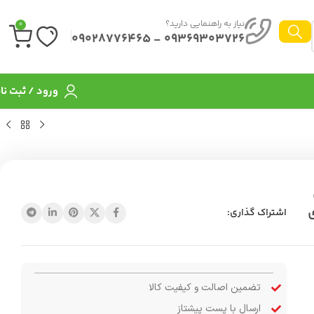
نیاز به راهنمایی دارید؟
0
09369303726 - 09028776465
ورود / ثبت نا
اشتراک گذاری:
تضمین اصالت و کیفیت کالا
ارسال با پست پیشتاز