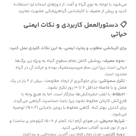
می‌شود با توجه به نوع گیاه و آفت، از دوزهای استاندارد استفاده
کنید و پیش از مصرف با کارشناس گیاهپزشکی مشورت نمایید.
📋 دستورالعمل کاربردی و نکات ایمنی
حیاتی
برای اثربخشی مطلوب و رعایت ایمنی، به این نکات کلیدی عمل کنید:
· نحوه مصرف:
پوشش کامل تمام سطوح گیاه به ویژه زیر برگ‌ها
حیاتی است، زیرا این سم غیرسیستمیک بوده و حرکت آن در گیاه
محدود است.
· تکرار سمپاشی:
برای جلوگیری از ایجاد مقاومت، بیش از ۲ بار در یک
فصل و با فاصله حداقل ۷ تا ۱۰ روز تکرار نشود.
· اخطلاط:
با اغلب حشره‌کش‌ها سازگار است، اما به هیچ وجه با
قارچ‌کش کاپتان مخلوط نشود زیرا باعث حساسیت گیاهی می‌گردد.
برای کنترل بهتر کنه، گاهی مخلوط با روغن باغبانی (۰.۲٪) توصیه
می‌شود.
· شرایط محیطی:
در هوای آرام (باد کمتر از ۸-۱۵ کیلومتر بر ساعت) و
دور از نور شدید آفتاب سمپاشی کنید.
· دوره کارنس:
مدت زمان لازم بین آخرین سمپاشی و برداشت