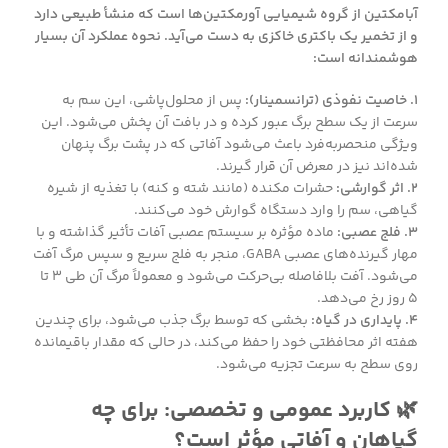
آبامکتین از گروه شیمیایی آورمکتین‌ها است که منشأ طبیعی دارد
و از تخمیر یک باکتری خاکزی به دست می‌آید. نحوه عملکرد آن بسیار
هوشمندانه است:
1. خاصیت نفوذی (ترانسمینار):
پس از محلول‌پاشی، این سم به
سرعت از یک سطح برگ عبور کرده و در بافت آن پخش می‌شود. این
ویژگی منحصربه‌فرد باعث می‌شود آفاتی که در پشت برگ پنهان
شده‌اند نیز در معرض آن قرار گیرند.
2. اثر گوارشی:
حشرات مکنده (مانند شته و کنه) با تغذیه از شیره
گیاهی، سم را وارد دستگاه گوارش خود می‌کنند.
3. فلج عصبی:
ماده مؤثره بر سیستم عصبی آفات تأثیر گذاشته و با
مهار گیرنده‌های عصبی GABA، منجر به فلج سریع و سپس مرگ آفت
می‌شود. آفت بلافاصله بی‌حرکت می‌شود و معمولاً مرگ آن طی ۳ تا
۵ روز رخ می‌دهد.
4. پایداری در گیاه:
بخشی که توسط برگ جذب می‌شود، برای چندین
هفته اثر محافظتی خود را حفظ می‌کند، در حالی که مقدار باقیمانده
روی سطح به سرعت تجزیه می‌شود.
🌿 کاربرد عمومی و تخصصی: برای چه
گیاهان و آفاتی مؤثر است؟