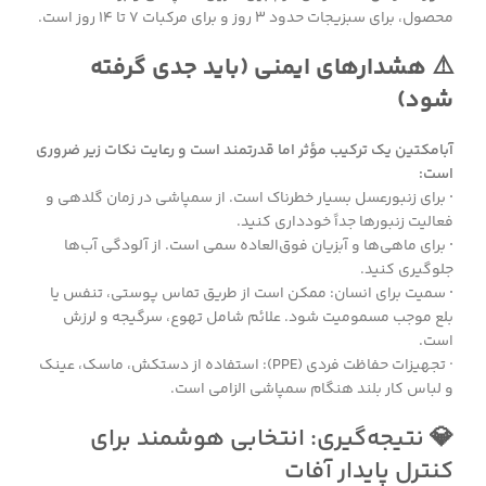
محصول، برای سبزیجات حدود ۳ روز و برای مرکبات ۷ تا ۱۴ روز است.
⚠️ هشدارهای ایمنی (باید جدی گرفته
شود)
آبامکتین یک ترکیب مؤثر اما قدرتمند است و رعایت نکات زیر ضروری
است:
·
برای زنبورعسل بسیار خطرناک است. از سمپاشی در زمان گلدهی و
فعالیت زنبورها جداً خودداری کنید.
·
برای ماهی‌ها و آبزیان فوق‌العاده سمی است. از آلودگی آب‌ها
جلوگیری کنید.
·
سمیت برای انسان: ممکن است از طریق تماس پوستی، تنفس یا
بلع موجب مسمومیت شود. علائم شامل تهوع، سرگیجه و لرزش
است.
· تجهیزات حفاظت فردی (PPE): استفاده از دستکش، ماسک، عینک
و لباس کار بلند هنگام سمپاشی الزامی است.
💎 نتیجه‌گیری: انتخابی هوشمند برای
کنترل پایدار آفات