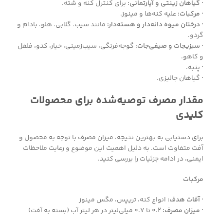
· گیاهان زینتی و آپارتمانی:
برای کنترل کنه و شته.
· مرکبات:
علیه کنه‌ها و مینوز.
· درختان میوه دانه‌دار و هسته‌دار:
مانند سیب، گلابی، هلو، بادام و
گردو.
· سبزیجات و صیفی‌جات:
گوجه‌فرنگی، سیب‌زمینی، خیار، کدو، فلفل
و کاهو.
·
پنبه.
·
گیاهان جالیزی.
مقدار مصرف توصیه‌شده برای محصولات
کلیدی
برای دستیابی به بهترین نتیجه، میزان مصرف با توجه به محصول و
آفت متفاوت است. به دلیل اهمیت این موضوع و رعایت ملاحظات
ایمنی، در ادامه جزئیات را بررسی کنید.
مرکبات
· آفات هدف:
انواع کنه، تریپس، مگس مینوز
· میزان مصرف:
۰.۲ تا ۰.۷ میلی‌لیتر در هر لیتر آب (بسته به آفت)