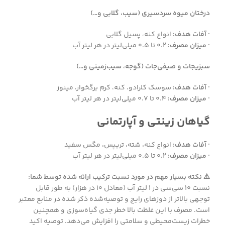
درختان میوه سردسیری (سیب، گلابی و…)
· آفات هدف:
انواع کنه، پسیل گلابی
· میزان مصرف:
۰.۲ تا ۰.۵ میلی‌لیتر در هر لیتر آب
سبزیجات و صیفی‌جات (گوجه، سیب‌زمینی و…)
· آفات هدف:
سوسک کلرادو، کنه، کرم برگخوار، مینوز
· میزان مصرف:
۰.۴ تا ۰.۷ میلی‌لیتر در هر لیتر آب
گیاهان زینتی و آپارتمانی
· آفات هدف:
انواع کنه، شته، تریپس، مگس سفید
· میزان مصرف:
۰.۲ تا ۰.۵ میلی‌لیتر در هر لیتر آب
⚠️ نکته بسیار مهم در مورد نسبت ترکیب ارائه شده توسط شما:
نسبت ۱۰ سی‌سی در ۱ لیتر آب (معادل ۱۰ در هزار) به طور قابل
توجهی بالاتر از دوزهای رایج و توصیه‌شده ذکر شده در منابع معتبر
است. مصرف با این غلظت بالا خطر جدی گیاه‌سوزی و همچنین
خطرات زیست‌محیطی و سلامتی را افزایش می‌دهد. توصیه اکید