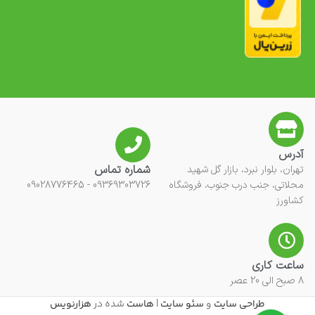
آدرس
شماره تماس
تهران، بلوار نبرد، بازار گل شهید
محلاتی، جنب درب جنوب، فروشگاه
09369303726 - 09028776465
کشاورز
ساعت کاری
8 صبح الی 20 عصر
طراحی سایت
و
سئو سایت
|
هاست
شده در
هزارنویس