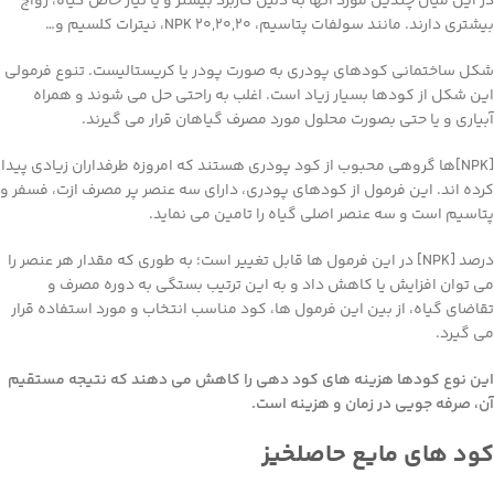
در این میان چندین مورد آنها به دلیل کاربرد بیشتر و یا نیاز خاص گیاه، رواج
بیشتری دارند. مانند سولفات پتاسیم، NPK ۲۰,۲۰,۲۰، نیترات کلسیم و…
شکل ساختمانی کودهای پودری به صورت پودر یا کریستالیست. تنوع فرمولی
این شکل از کودها بسیار زیاد است. اغلب به راحتی حل می شوند و همراه
آبیاری و یا حتی بصورت محلول مورد مصرف گیاهان قرار می گیرند.
[NPK]ها گروهی محبوب از کود پودری هستند که امروزه طرفداران زیادی پیدا
کرده اند. این فرمول از کودهای پودری، دارای سه عنصر پر مصرف ازت، فسفر و
پتاسیم است و سه عنصر اصلی گیاه را تامین می نماید.
درصد [NPK] در این فرمول ها قابل تغییر است؛ به طوری که مقدار هر عنصر را
می توان افزایش یا کاهش داد و به این ترتیب بستگی به دوره مصرف و
تقاضای گیاه، از بین این فرمول ها، کود مناسب انتخاب و مورد استفاده قرار
می گیرد.
این نوع کودها هزینه های کود دهی را کاهش می دهند که نتیجه مستقیم
آن، صرفه جویی در زمان و هزینه است.
کود های مایع حاصلخیز