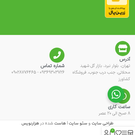
آدرس
شماره تماس
تهران، بلوار نبرد، بازار گل شهید
محلاتی، جنب درب جنوب، فروشگاه
09369303726 - 09028776465
کشاورز
ساعت کاری
8 صبح الی 20 عصر
طراحی سایت
و
سئو سایت
|
هاست
شده در
هزارنویس
0