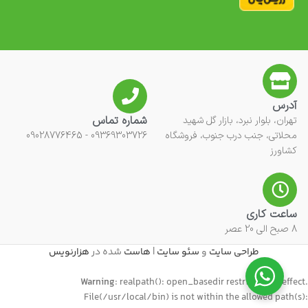
آدرس
شماره تماس
تهران، بلوار نبرد، بازار گل شهید
محلاتی، جنب درب جنوب، فروشگاه
09369303726 - 09028776465
کشاورز
ساعت کاری
8 صبح الی 20 عصر
طراحی سایت
و
سئو سایت
|
هاست
شده در
هزارنویس
Warning
: realpath(): open_basedir restriction in effect.
File(/usr/local/bin) is not within the allowed path(s):