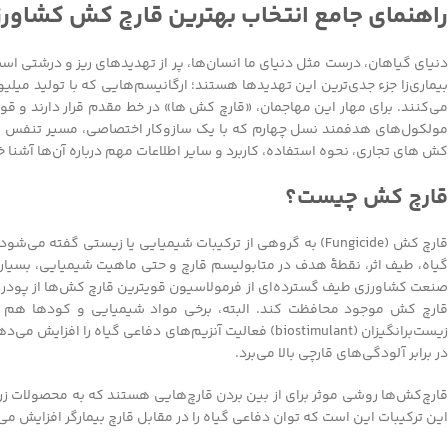
راهنمای جامع انتخاب بهترین قارچ کش کشاور
دنیای گیاهان، درست مثل دنیای ما انسان‌ها، پر از تهدیدهای ریز و درشتی است 
بیماری‌زا جزء جدی‌ترین این تهدیدها هستند؛ ارگانیسم‌هایی که با تولید میلیون‌
می‌کنند. برای مهار این مهاجمان، «قارچ کش ها» در خط مقدم قرار دارند و 
مولکول‌های هدفمند نسل چهارم که با یک سازوکار اختصاصی‌، مسیر تنفس قارچ
کش های تجاری، نحوه استفاده، کاربرد و سایر اطلاعات مهم درباره آن‌ها آشنا خ
قارچ کش چیست؟
قارچ کش (Fungicide) به گروهی از ترکیبات شیمیایی یا زیستی گفته 
گیاه، طیف اثر، نقطۀ هدف در متابولیسم قارچ و حتی ماهیت شیمیایی، بسیار مت
صنعت کشاورزی طیف گسترده‌ای از فرمولاسیون قویترین قارچ کش‌ها از پودر قا
قارچ کش موجود محافظت کند. البته، برخی مواد شیمیایی و کودها هم هستن
زیست‌برانگیزان (biostimulant) فعالیت آنزیم‌های دفاعی گ
در برابر آلودگی‌های قارچی بالا می‌برد.
قارچ‌کش‌ها روشی موثر برای از بین بردن قارچ‌هایی هستند که به محصولات زر
این ترکیبات این است که توان دفاعی گیاه را در مقابل قارچ بیمارگر افزایش می