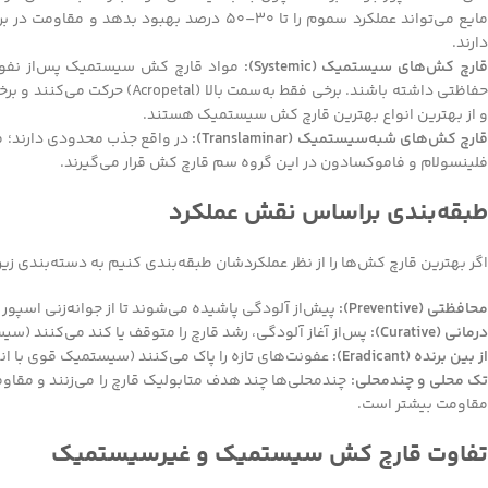
مایع می‌تواند عملکرد سموم را تا ۳۰–۵۰ درصد
دارند.
ارچ کش‌های سیستمیک (Systemic):
مواد قارچ کش سیستمیک پس‌از نفوذ به 
و از بهترین انواع بهترین قارچ کش سیستمیک هستند.
ارچ کش‌های شبه‌سیستمیک (Translaminar):
در واقع جذب محدودی دارند؛ مو
فلینسولام و فاموکسادون در این گروه سم قارچ کش قرار می‌گیرند.
طبقه‌بندی براساس نقش عملکرد
اگر بهترین قارچ کش‌ها را از نظر عملکردشان طبقه‌بندی کنیم به دسته‌بندی زیر
محافظتی (Preventive):
پیش‌از آلودگی پاشیده می‌شوند تا از جوانه‌زنی اسپور ج
درمانی (Curative):
پس‌از آغاز آلودگی، رشد قارچ را متوقف یا کند می‌کنند (سیست
از بین برنده (Eradicant):
عفونت‌های تازه را پاک می‌کنند (سیستمیک قوی با ان
ک محلی و چندمحلی:
چندمحلی‌ها چند هدف متابولیک قارچ را می‌زنند و مقاومت
مقاومت بیشتر است.
تفاوت قارچ ‌کش سیستمیک و غیرسیستمیک