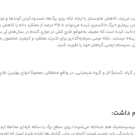
ب می‌زند: کاهش فتوسنتز با ایجاد لکه روی برگ‌ها، مسدود‌کردن آوندها و ت
در بعضی گونه‌ها؛ مثلاً گزارش‌های دانشگاه آیوا نشان می‌دهد که مدیریت نکردن بیماری «برگ خاکستری ذرت» می
م ثابت کرده است که مصرف به‌موقع قارچ کش در مزارع گندم در سال‌های پُر 
این قارچ کش‌ها صرفاً «هزینه» نیستند، بلکه نوعی سرمایه‌گذاری برای تثبیت عملکرد و کیفیت محصو
آن، سیستم ایمنی گیاهان خود را تقویت کنید.
یاه، گسترۀ اثر و گروه شیمیایی. در واقع محققان، معمولاً انواع بهترین قارچ
یرسیستمیک هم شناخته می‌شوند) روی سطح برگ یا ساقه لایه‌ای محافظ ایجاد
ه یا بارندگی باید تجدید شوند (البته در برخی گزارش‌ها اشاره شده است که اف