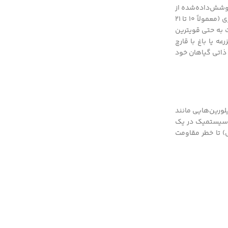
وشش‌داده‌شده از
گیاه را تا شسته‌شدن توسط آب (باران) محافظت می‌کند؛ درحالی‌که قارچ کش سیستمیک می‌تواند به بافت‌های تازۀ گیاه راه بیاید و دورۀ حفاظتی طولانی‌تری (معمولاً ۱۰ تا ۲۱
 به حتی قویترین
 یا باغ با قارچ
ذاتی گیاهان خود
لورین‌هایی مانند
ش سیستمیک در یک
) تا خطر مقاومت