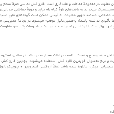
رین تفاوت در محدودۀ حفاظت و ماندگاری است. قارچ کش تماسی صرفاً سطح پ
دف مشخص، مستعد ظهور مقاومت‌اند (یعنی ممکن است گونه‌های قارچ نسبت
یری نداشته باشد)؛ به‌همین‌دلیل توصیه می‌شود در برنامۀ مدیریتی مزرعه
نین بهتر است با کودهایی نظیر اسید هیومیک یا هیومات پتاسیم، مقاومت 
ه‌دلیل طیف وسیع و قیمت مناسب در غلات بسیار محبوب‌اند. در مقابل، استروبی
ذرت و برنج به‌عنوان قویترین قارچ کش استفاده می‌شوند. بهترین قارچ ک
ه شیمیایی دیگری مخلوط شده باشد (مثلاً آزوکسی استروبین + پروپیکونازول
ک؛