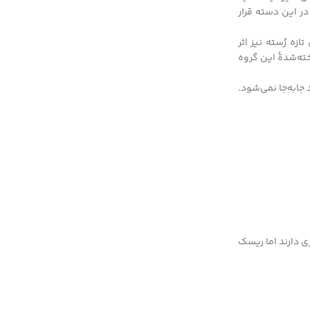
مسی در این دسته قرار
ه رُسته نیز اثر
ا و استروبیلورین‌ها نمونۀ شناخته‌شدۀ این گروه
جابه‌جا نمی‌شود.
ی دارند اما ریسک