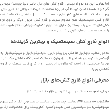
اما تفاوت این دو نوع از بهترین قارچ کش های حال حاضر دنیا چیست؟ مهم‌ت
روز) ایجاد کند. البته قارچ کش‌های سیستمیک به‌دلیل داشتن یک نقطۀ ه
قارچ کش سیستمیک هم مقاوم شوند و قارچ کش مزبور، دیگر بر روی آن‌ها تأث
کش‌های تماسی یا سیستمیکِ دارای مکانیزم متفاوت، چرخش انجام شود. همچ
را نسبت به بیماری‌های قارچی افزایش بدهید.
انواع قارچ کش سیستمیک و بهترین گزینه‌ها
به‌طور عملی، تری‌آزول‌ها مثل پروپیکونازول، دیفنوکونازول و تیبوکونازول ب
آزوکسی‌استروبین به‌دلیل اثر فیزیولوژیک مثبت (سبز نگه داشتن برگ) در 
برنامۀ مدیریتی، آن است که علاوه‌بر اثربخشی روی قارچ غالب منطقه با گرو
کاهش بیاید
معرفی انواع قارچ کش‌های بازار
درحال‌حاضر، محبوب‌ترین قارچ کش‌های بازار دنیا عبارت‌اند از:
مانکوزب ۸۰ درصد WP:
تماسی چندسایتی؛ مناسب بلاست برنج، لکه برگی سبزی؛
بردوفیکس:
سوسپانسیون مس هیدروکسید؛ کم‌ریسک برای محصولات ارگانی