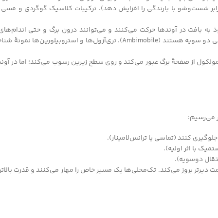
 بهبود بدهد و مقاومت در برابر شست‌وشو با بارندگی را افزایش دهد). ترکیبات کلاسیک گوگردی و 
بافت در آوندها حرکت می‌کنند و می‌توانند درون برگ و حتی اندام‌های تاز
حفاظتی داشته باشند. برخی فقط به‌سمت بالا (Acropetal) حرکت می‌کنند و برخی دو سویه هستند (Ambimobile). تری‌آزول‌ه
لکول از صفحۀ برگ عبور می‌کند و روی سطح زیرین رسوب می‌کند؛ اما در آوند 
 می‌رسیم:
لوگیری کنند (تماسی یا ترانس‌لامینار).
میک با اثر اولیه).
تقال دوسویه).
 دیرتر بروز می‌کند. تک‌محلی‌ها یک مسیر خاص را مهار می‌کنند و قدرت بالاتر