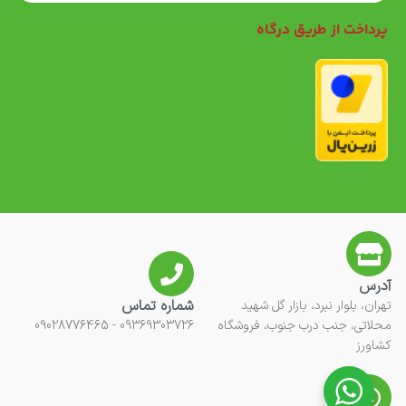
پرداخت از طریق درگاه
آدرس
شماره تماس
تهران، بلوار نبرد، بازار گل شهید
محلاتی، جنب درب جنوب، فروشگاه
09369303726 - 09028776465
کشاورز