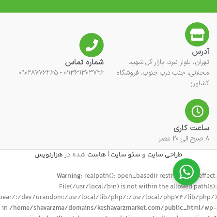
آدرس
شماره تماس
تهران، بلوار نبرد، بازار گل شهید
محلاتی، جنب درب جنوب، فروشگاه
09369303726 - 09028776465
کشاورز
ساعت کاری
8 صبح الی 20 عصر
طراحی سایت
و
سئو سایت
|
هاست
شده در
هزارنویس
Warning
: realpath(): open_basedir restriction in effect.
File(/usr/local/bin) is not within the allowed path(s):
ear/:/dev/urandom:/usr/local/lib/php/:/usr/local/php74/lib/php/)
in
/home/shavarzma/domains/keshavarzmarket.com/public_html/wp-