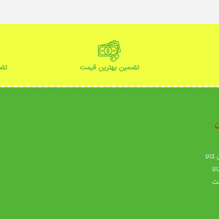
تضمین بهترین قیمت
تضم
ن
ن
کالا
پ
لا
ت