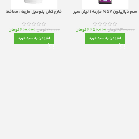
سم دیازینون ۵۷٪ مزرعه 1 لیتر: سپر
قارچ‌کش بنومیل مزرعه: محافظ
محافظ گیاهان علیه طیف وسیع آفات
سیستمیک و قدرتمند برای مزرعه و باغ
شما
2,250,000
تومان
200,000
تومان
2,300,000
تومان
220,000
تومان
افزودن به سبد خرید
افزودن به سبد خرید