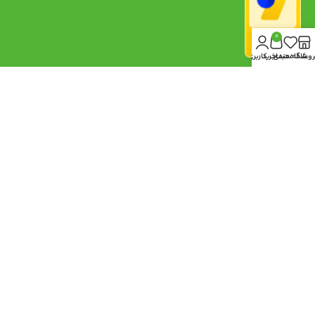
0
روشگاه
علاقه مندی
سبد خرید
حساب کاربری من
آدرس
شماره تماس
تهران، بلوار نبرد، بازار گل شهید
محلاتی، جنب درب جنوب، فروشگاه
09369303726 - 09028776465
کشاورز
ساعت کاری
8 صبح الی 20 عصر
طراحی سایت
و
سئو سایت
|
هاست
شده در
هزارنویس