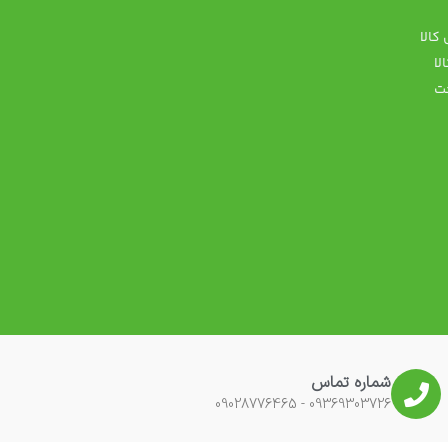
کالا
پ
لا
ت
شماره تماس
09369303726 - 09028776465