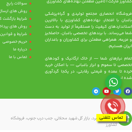
کشاورز مارکت | تأمین مطمئن نهاده‌های کشاورزی
سوالات رایج
روش های ارسال 
فروشگاه انحصاری مجتمع تولیدی و گیاه‌پزشکی
شرایط بازگشت کا
باغبان با افتخار، نهاده‌های کشاورزی با بالاترین
روش های پرداخ
استانداردهای کیفیت را مستقیماً از تولید به دست
شما می‌رساند. با برندهای تخصصی باغبان، حاصلخیز
شرایط و قوانین
و مزرعه، همراهی مطمئن برای کشاورزان و باغداران
حریم خصوصی
ایران هستیم.
درباره ما
تماس با ما
تمام نیازهای شما — از خاک ارگانیک و کودهای
تخصصی تا سموم و ابزار باغبانی — با امکان خرید
خرده تا عمده و قیمتی رقابتی، در یکجا گردآوری
شده است
آدرس
تماس تلفنی
تهران، بلوار نبرد، بازار گل شهید محلاتی، جنب درب جنوب، فروشگاه
کشاورز