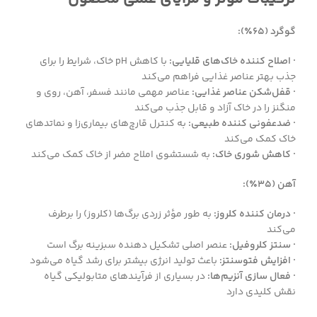
گوگرد (۶۵٪):
· اصلاح کننده خاک‌های قلیایی:
با کاهش pH خاک، شرایط را برای
جذب بهتر عناصر غذایی فراهم می‌کند
· قفل‌شکن عناصر غذایی:
عناصر مهمی مانند فسفر، آهن، روی و
منگنز را در خاک آزاد و قابل جذب می‌کند
· ضدعفونی کننده طبیعی:
به کنترل قارچ‌های بیماری‌زا و نماتدهای
خاک کمک می‌کند
· کاهش شوری خاک:
به شستشوی املاح مضر از خاک کمک می‌کند
آهن (۳۵٪):
· درمان کننده کلروز:
به طور مؤثر زردی برگ‌ها (کلروز) را برطرف
می‌کند
· سنتز کلروفیل:
عنصر اصلی تشکیل دهنده سبزینه برگ است
· افزایش فتوسنتز:
باعث تولید انرژی بیشتر برای رشد گیاه می‌شود
· فعال سازی آنزیم‌ها:
در بسیاری از فرآیندهای متابولیکی گیاه
نقش کلیدی دارد