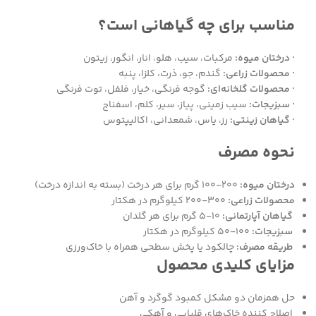
مناسب برای چه گیاهانی است؟
· درختان میوه:
مرکبات، سیب، هلو، انار، انگور، زیتون
· محصولات زراعی:
گندم، جو، ذرت، کلزا، پنبه
· محصولات گلخانه‌ای:
گوجه فرنگی، خیار، فلفل، توت فرنگی
· سبزیجات:
سیب زمینی، پیاز، سیر، کلم، اسفناج
· گیاهان زینتی:
رز، یاس، شمعدانی، اکالیپتوس
نحوه مصرف
درختان میوه:
۲۰۰-۱۰۰ گرم برای هر درخت (بسته به اندازه درخت)
محصولات زراعی:
۳۰۰-۲۰۰ کیلوگرم در هکتار
گیاهان آپارتمانی:
۱۰-۵ گرم برای هر گلدان
سبزیجات:
۱۰۰-۵۰ کیلوگرم در هکتار
طریقه مصرف:
چالکود یا پخش سطحی همراه با خاک‌ورزی
مزایای کلیدی محصول
حل همزمان دو مشکل کمبود گوگرد و آهن
اصلاح کننده خاک‌های قلیایی و آهکی