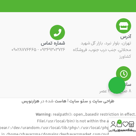
آدرس
شماره تماس
تهران، بلوار نبرد، بازار گل شهید
محلاتی، جنب درب جنوب، فروشگاه
09369303726 - 09028776465
کشاورز
ساعت کاری
8 صبح الی 20 عصر
طراحی سایت
و
سئو سایت
|
هاست
شده در
هزارنویس
Warning
: realpath(): open_basedir restriction in effect.
File(/usr/local/bin) is not within the allowed path(s):
0
ear/:/dev/urandom:/usr/local/lib/php/:/usr/local/php74/lib/php/)
روشگاه
علاقه مندی
سبد خرید
حساب کاربری من
in
/home/shavarzma/domains/keshavarzmarket.com/public_html/wp-